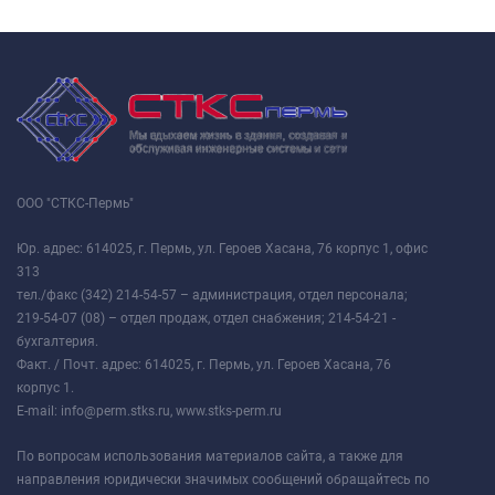
ООО "СТКС-Пермь"
Юр. адрес: 614025, г. Пермь, ул. Героев Хасана, 76 корпус 1, офис
313
тел./факс (342) 214-54-57 – администрация, отдел персонала;
219-54-07 (08) – отдел продаж, отдел снабжения; 214-54-21 -
бухгалтерия.
Факт. / Почт. адрес: 614025, г. Пермь, ул. Героев Хасана, 76
корпус 1.
E-mail: info@perm.stks.ru, www.stks-perm.ru
По вопросам использования материалов сайта, а также для
направления юридически значимых сообщений обращайтесь по