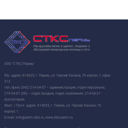
ООО "СТКС-Пермь"
Юр. адрес: 614025, г. Пермь, ул. Героев Хасана, 76 корпус 1, офис
313
тел./факс (342) 214-54-57 – администрация, отдел персонала;
219-54-07 (08) – отдел продаж, отдел снабжения; 214-54-21 -
бухгалтерия.
Факт. / Почт. адрес: 614025, г. Пермь, ул. Героев Хасана, 76
корпус 1.
E-mail: info@perm.stks.ru, www.stks-perm.ru