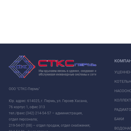
КОМПА
УЦЕННЕ
КОТЕЛЬН
ООО "СТКС-Пермь"
НАСОСНО
КОЛЛЕК
Юр. адрес: 614025, г. Пермь, ул. Героев Хасана,
76 корпус 1, офис 313
РАДИАТ
тел./факс (342) 214-54-57 – администрация,
БАКИ
отдел персонала;
219-54-07 (08) – отдел продаж, отдел снабжения;
ВОДОНАГ