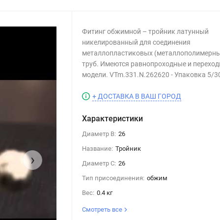
Фитинг обжимной – тройник латунный
никелированный для соединения
металлопластиковых (металлополимерны
труб. Имеются равнопроходные и перехо
модели. VTm.331.N.262620 - Упаковка 5/3
+ ДОСТАВКА В ВАШ ГОРОД
Характеристики
Диаметр B:
26
Название:
Тройник
›
Диаметр C:
26
Тип присоединения:
обжим
Вес:
0.4 кг
Смотреть все