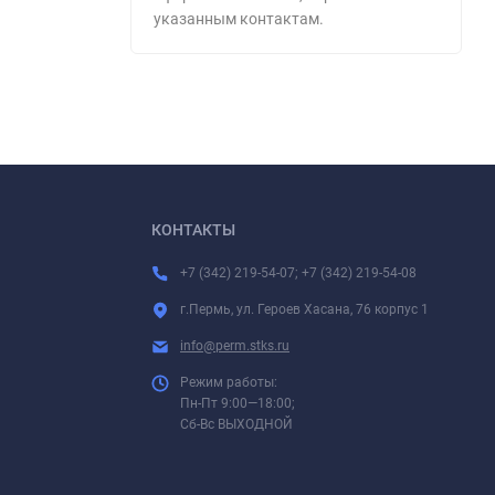
указанным контактам.
КОНТАКТЫ
+7 (342) 219-54-07; +7 (342) 219-54-08
г.Пермь, ул. Героев Хасана, 76 корпус 1
info@perm.stks.ru
Режим работы:
Пн-Пт 9:00—18:00;
Сб-Вс ВЫХОДНОЙ