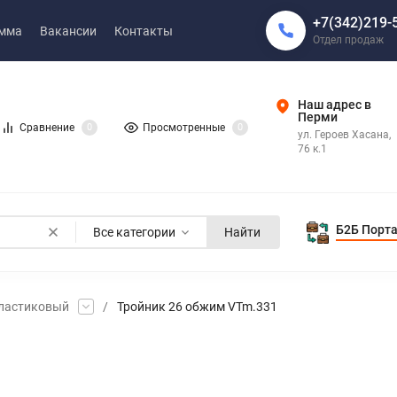
+7(342)219-
амма
Вакансии
Контакты
Отдел продаж
Наш адрес в
Перми
Сравнение
0
Просмотренные
0
ул. Героев Хасана,
76 к.1
Б2Б Порт
Все категории
Найти
ластиковый
/
Тройник 26 обжим VTm.331