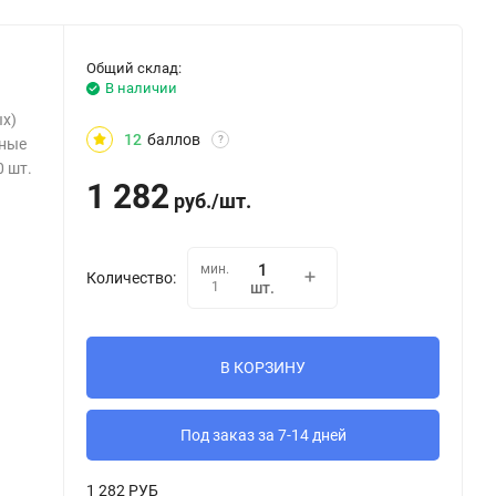
Общий склад:
В наличии
х)
12
баллов
?
дные
0 шт.
1 282
руб.
/
шт.
мин.
Количество:
1
шт.
В КОРЗИНУ
Под заказ за 7-14 дней
1 282 РУБ