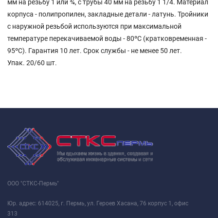
мм на резьбу 1 или ¾, с трубы 40 мм на резьбу 1 1/4. Материал
корпуса - полипропилен, закладные детали - латунь. Тройники
с наружной резьбой используются при максимальной
температуре перекачиваемой воды - 80ºС (кратковременная -
95ºС). Гарантия 10 лет. Срок службы - не менее 50 лет.
Упак. 20/60 шт.
ООО "СТКС-Пермь"
Юр. адрес: 614025, г. Пермь, ул. Героев Хасана, 76 корпус 1, офис
313