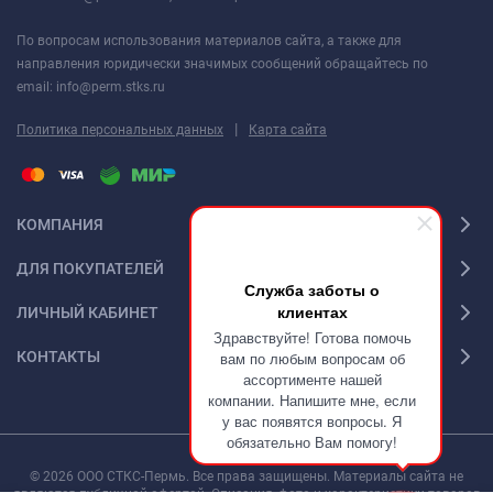
По вопросам использования материалов сайта, а также для
направления юридически значимых сообщений обращайтесь по
email: info@perm.stks.ru
|
Политика персональных данных
Карта сайта
КОМПАНИЯ
ДЛЯ ПОКУПАТЕЛЕЙ
Служба заботы о
клиентах
ЛИЧНЫЙ КАБИНЕТ
Здравствуйте! Готова помочь
КОНТАКТЫ
вам по любым вопросам об
ассортименте нашей
компании. Напишите мне, если
у вас появятся вопросы. Я
обязательно Вам помогу!
© 2026 ООО СТКС-Пермь. Все права защищены. Материалы сайта не