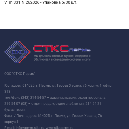
VTm.331.N.262026 - Упаковка 5/30 шт.
ООО "СТКС-Пермь"
Юр. адрес: 614025, г. Пермь, ул. Героев Хасана, 76 корпус 1, офис
313
тел./факс (342) 214-54-57 – администрация, отдел персонала;
219-54-07 (08) – отдел продаж, отдел снабжения; 214-54-21 -
бухгалтерия.
Факт. / Почт. адрес: 614025, г. Пермь, ул. Героев Хасана, 76
корпус 1.
E-mail: info@perm.stks.ru, www.stks-perm.ru