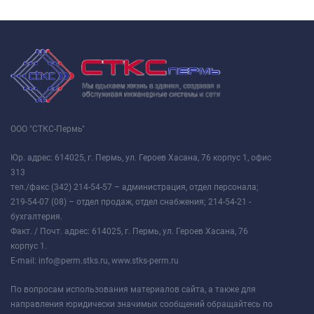
ООО "СТКС-Пермь"
Юр. адрес: 614025, г. Пермь, ул. Героев Хасана, 76 корпус 1, офис
313
тел./факс (342) 214-54-57 – администрация, отдел персонала;
219-54-07 (08) – отдел продаж, отдел снабжения; 214-54-21 -
бухгалтерия.
Факт. / Почт. адрес: 614025, г. Пермь, ул. Героев Хасана, 76
корпус 1.
E-mail: info@perm.stks.ru, www.stks-perm.ru
По вопросам использования материалов сайта, а также для
направления юридически значимых сообщений обращайтесь по