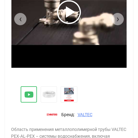
‹
›
620
Тр
Бренд:
VALTEC
Область применения металлополимерной трубы VALTEC
PEX-AL-PEX – системы водоснабжения, включая