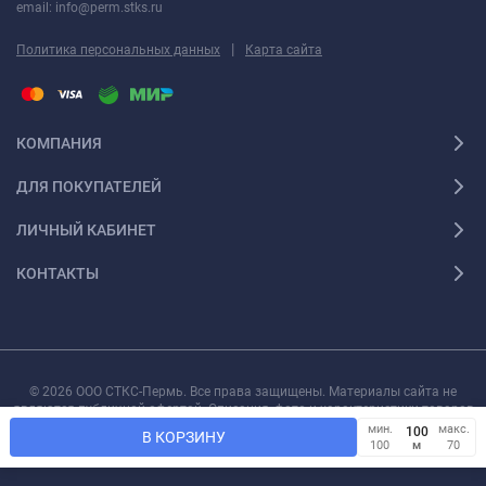
email: info@perm.stks.ru
|
Политика персональных данных
Карта сайта
КОМПАНИЯ
ДЛЯ ПОКУПАТЕЛЕЙ
ЛИЧНЫЙ КАБИНЕТ
КОНТАКТЫ
© 2026 ООО СТКС-Пермь. Все права защищены. Материалы сайта не
являются публичной офертой. Описания, фото и характеристики товаров
могут быть изменены производителем без предварительного уведомления.
мин.
макс.
В КОРЗИНУ
м
100
70