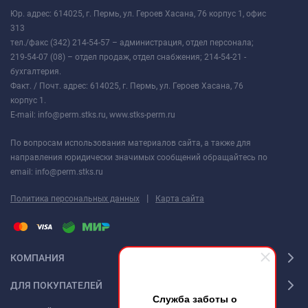
Юр. адрес: 614025, г. Пермь, ул. Героев Хасана, 76 корпус 1, офис
313
тел./факс (342) 214-54-57 – администрация, отдел персонала;
219-54-07 (08) – отдел продаж, отдел снабжения; 214-54-21 -
бухгалтерия.
Факт. / Почт. адрес: 614025, г. Пермь, ул. Героев Хасана, 76
корпус 1.
E-mail: info@perm.stks.ru, www.stks-perm.ru
По вопросам использования материалов сайта, а также для
направления юридически значимых сообщений обращайтесь по
email: info@perm.stks.ru
|
Политика персональных данных
Карта сайта
КОМПАНИЯ
ДЛЯ ПОКУПАТЕЛЕЙ
Служба заботы о