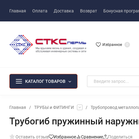
Главная
Оплата
Доставка
Возврат
Бонусная прогр
Избранное
0
КАТАЛОГ ТОВАРОВ
Главная
/
ТРУБЫ и ФИТИНГИ
/
Трубопровод металлоп
Трубогиб пружинный наружн
Оставить отзыв
Избранное
Сравнение
Поделиться