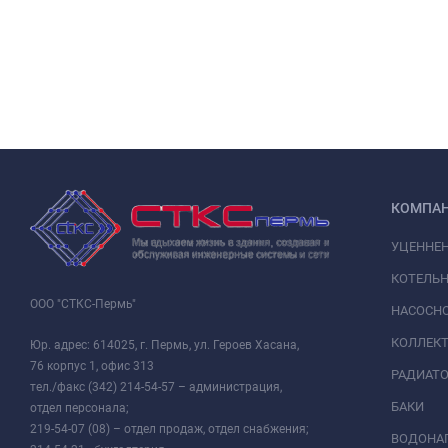
КОМПА
УЦЕННЕ
КОТЕЛЬН
ООО "СТКС-Пермь"
НАСОСНО
КОЛЛЕК
Юр. адрес: 614025, г. Пермь, ул. Героев Хасана,
76 корпус 1, офис 313
РАДИАТ
тел./факс (342) 214-54-57 – администрация,
БАКИ
отдел персонала;
219-54-07 (08) – отдел продаж, отдел снабжения;
ВОДОНАГ