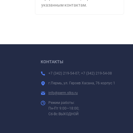
указанным контактам.
КОНТАКТЫ
+7 (342) 219-54-07; +7 (342) 219-54-08
г.Пермь, ул. Героев Хасана, 76 корпус 1
info@perm.stks.ru
Режим работы:
Пн-Пт 9:00—18:00;
Сб-Вс ВЫХОДНОЙ