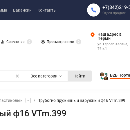
+7(342)219-
амма
Вакансии
Контакты
Отдел продаж
Наш адрес в
Перми
Сравнение
0
Просмотренные
0
ул. Героев Хасана,
76 к.1
Б2Б Порт
Все категории
Найти
ластиковый
/
Трубогиб пружинный наружный ф16 VTm.399
ый ф16 VTm.399