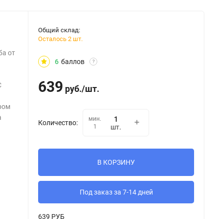
Общий склад:
Осталось 2 шт.
ба от
6
баллов
?
639
C
руб.
/
шт.
ром
а
мин.
Количество:
1
шт.
В КОРЗИНУ
Под заказ за 7-14 дней
639 РУБ