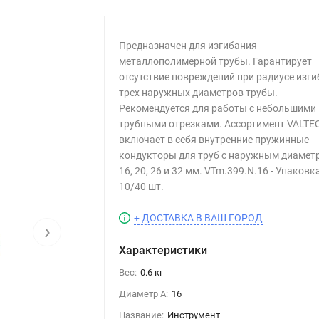
Предназначен для изгибания
металлополимерной трубы. Гарантирует
отсутствие повреждений при радиусе изги
трех наружных диаметров трубы.
Рекомендуется для работы с небольшими
трубными отрезками. Ассортимент VALTE
включает в себя внутренние пружинные
кондукторы для труб с наружным диамет
16, 20, 26 и 32 мм. VTm.399.N.16 - Упаковк
10/40 шт.
+ ДОСТАВКА В ВАШ ГОРОД
›
Характеристики
Вес:
0.6 кг
Диаметр А:
16
Название:
Инструмент