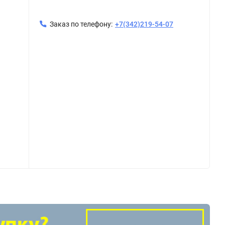
Заказ по телефону:
+7(342)219-54-07
ф16 VTm.399
Трубогиб пружинный н