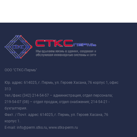
ООО "СТКС-Пермь"
Юр. адрес: 614025, г. Пермь, ул. Героев Хасана, 76 корпус 1, офис
313
тел./факс (342) 214-54-57 – администрация, отдел персонала;
219-54-07 (08) – отдел продаж, отдел снабжения; 214-54-21 -
бухгалтерия.
Факт. / Почт. адрес: 614025, г. Пермь, ул. Героев Хасана, 76
корпус 1.
E-mail: info@perm.stks.ru, www.stks-perm.ru