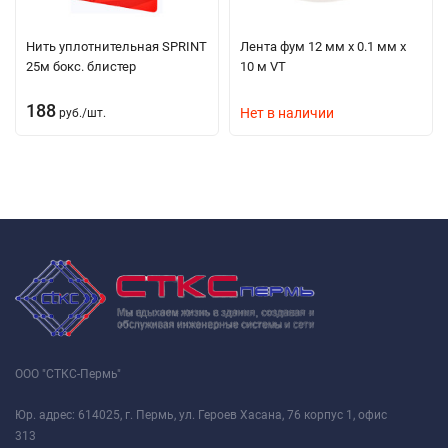
Нить уплотнительная SPRINT
Лента фум 12 мм х 0.1 мм х
25м бокс. блистер
10 м VT
188
Нет в наличии
руб.
/
шт.
ООО "СТКС-Пермь"
Юр. адрес: 614025, г. Пермь, ул. Героев Хасана, 76 корпус 1, офис
313