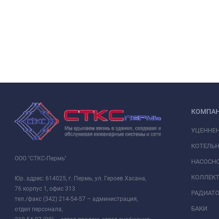
КОМПА
УЦЕННЕ
КОТЕЛЬН
ООО "СТКС-Пермь"
НАСОСНО
КОЛЛЕК
Юр. адрес: 614025, г. Пермь, ул. Героев Хасана,
76 корпус 1, офис 313
РАДИАТ
тел./факс (342) 214-54-57 – администрация,
БАКИ
отдел персонала;