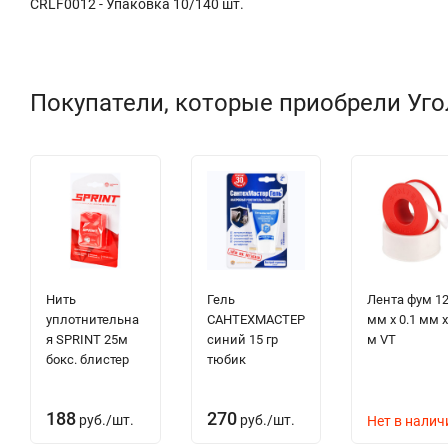
CRLF0012 - Упаковка 10/140 шт.
Покупатели, которые приобрели Угол
Нить
Гель
Лента фум 1
уплотнительна
САНТЕХМАСТЕР
мм х 0.1 мм х
я SPRINT 25м
синий 15 гр
м VT
бокс. блистер
тюбик
188
270
руб.
/
шт.
руб.
/
шт.
Нет в налич