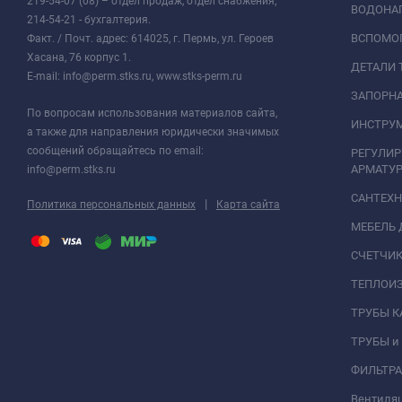
219-54-07 (08) – отдел продаж, отдел снабжения;
ВОДОНАГ
214-54-21 - бухгалтерия.
ВСПОМО
Факт. / Почт. адрес: 614025, г. Пермь, ул. Героев
Хасана, 76 корпус 1.
ДЕТАЛИ 
E-mail: info@perm.stks.ru, www.stks-perm.ru
ЗАПОРНА
По вопросам использования материалов сайта,
ИНСТРУМ
а также для направления юридически значимых
сообщений обращайтесь по email:
РЕГУЛИ
АРМАТУР
info@perm.stks.ru
САНТЕХ
|
Политика персональных данных
Карта сайта
МЕБЕЛЬ 
СЧЕТЧИК
ТЕПЛОИ
ТРУБЫ 
ТРУБЫ и
ФИЛЬТР
Вентиля