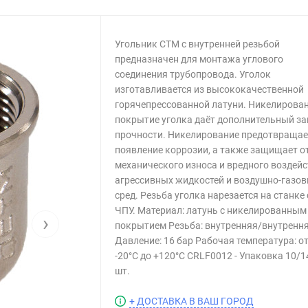
Угольник CTM с внутренней резьбой
предназначен для монтажа углового
соединения трубопровода. Уголок
изготавливается из высококачественной
горячепрессованной латуни. Никелирова
покрытие уголка даёт дополнительный за
прочности. Никелирование предотвращае
появление коррозии, а также защищает о
механического износа и вредного воздей
агрессивных жидкостей и воздушно-газо
сред. Резьба уголка нарезается на станке 
ЧПУ. Материал: латунь с никелированным
›
покрытием Резьба: внутренняя/внутренн
Давление: 16 бар Рабочая температура: о
-20°С до +120°С CRLF0012 - Упаковка 10/1
шт.
+ ДОСТАВКА В ВАШ ГОРОД