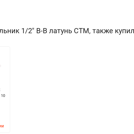
ьник 1/2" В-В латунь СТМ, также купи
2
 10
ии