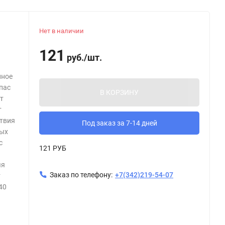
Нет в наличии
121
руб.
/
шт.
нное
пас
В КОРЗИНУ
т
т
ствия
Под заказ за 7-14 дней
вых
с
121 РУБ
яя
Заказ по телефону:
+7(342)219-54-07
т
40