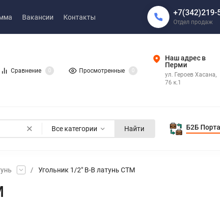
+7(342)219-
амма
Вакансии
Контакты
Отдел продаж
Наш адрес в
Перми
Сравнение
0
Просмотренные
0
ул. Героев Хасана,
76 к.1
Б2Б Порт
Все категории
Найти
тунь
/
Угольник 1/2" В-В латунь СТМ
М