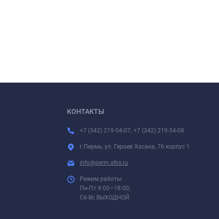
КОНТАКТЫ
+7 (342) 219-54-07; +7 (342) 219-54-08
г.Пермь, ул. Героев Хасана, 76 корпус 1
info@perm.stks.ru
Режим работы:
Пн-Пт 9:00—18:00;
Сб-Вс ВЫХОДНОЙ