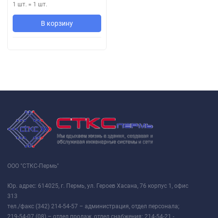
1 шт.
=
1
шт.
В корзину
ООО "СТКС-Пермь"
Юр. адрес: 614025, г. Пермь, ул. Героев Хасана, 76 корпус 1, офис
313
тел./факс (342) 214-54-57 – администрация, отдел персонала;
219-54-07 (08) – отдел продаж, отдел снабжения; 214-54-21 -