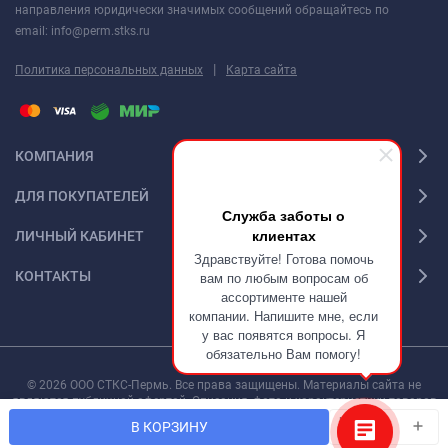
направления юридически значимых сообщений обращайтесь по
email: info@perm.stks.ru
|
Политика персональных данных
Карта сайта
КОМПАНИЯ
ДЛЯ ПОКУПАТЕЛЕЙ
Служба заботы о
клиентах
ЛИЧНЫЙ КАБИНЕТ
Здравствуйте! Готова помочь
КОНТАКТЫ
вам по любым вопросам об
ассортименте нашей
компании. Напишите мне, если
у вас появятся вопросы. Я
обязательно Вам помогу!
© 2026 ООО СТКС-Пермь. Все права защищены. Материалы сайта не
являются публичной офертой. Описания, фото и характеристики товаров
могут быть изменены производителем без предварительного уведомления.
мин.
В КОРЗИНУ
шт.
1