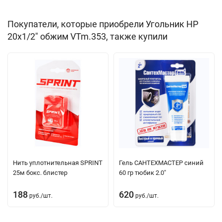
Покупатели, которые приобрели Угольник НР
20х1/2" обжим VTm.353, также купили
Нить уплотнительная SPRINT
Гель САНТЕХМАСТЕР синий
25м бокс. блистер
60 гр тюбик 2.0"
188
620
руб.
/
шт.
руб.
/
шт.