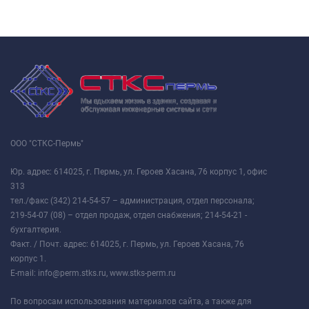
ООО "СТКС-Пермь"
Юр. адрес: 614025, г. Пермь, ул. Героев Хасана, 76 корпус 1, офис
313
тел./факс (342) 214-54-57 – администрация, отдел персонала;
219-54-07 (08) – отдел продаж, отдел снабжения; 214-54-21 -
бухгалтерия.
Факт. / Почт. адрес: 614025, г. Пермь, ул. Героев Хасана, 76
корпус 1.
E-mail: info@perm.stks.ru, www.stks-perm.ru
По вопросам использования материалов сайта, а также для