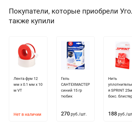
Покупатели, которые приобрели Угол
также купили
Лента фум 12
Гель
Нить
мм х 0.1 мм х 10
САНТЕХМАСТЕР
уплотнитель
м VT
синий 15 гр
я SPRINT 25
тюбик
бокс. блисте
270
188
руб.
/
шт.
руб.
/
шт
Нет в наличии