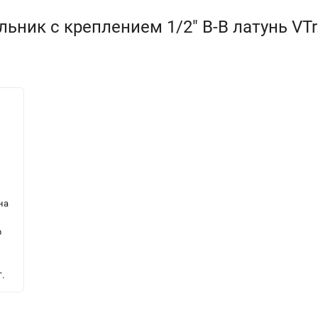
ьник с креплением 1/2" В-В латунь VTr.
на
м
р
.