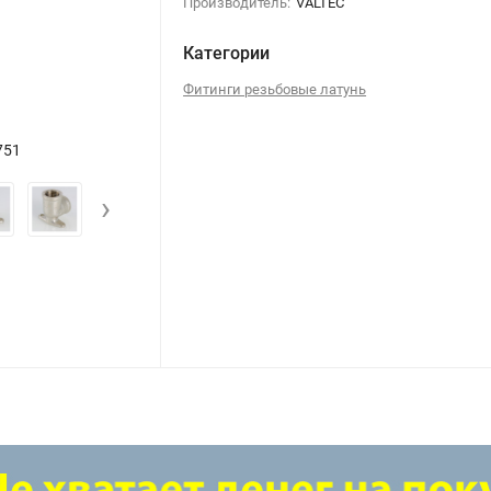
Производитель:
VALTEC
Категории
Фитинги резьбовые латунь
751
Угольник с креплением 1/2" В-В л
›