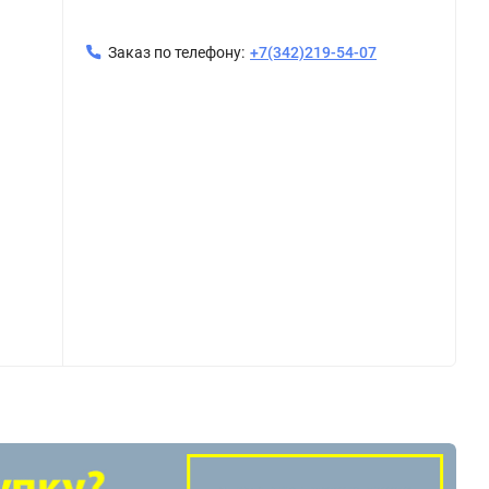
Заказ по телефону:
+7(342)219-54-07
атунь VTr.751
Угольник с креплением 1