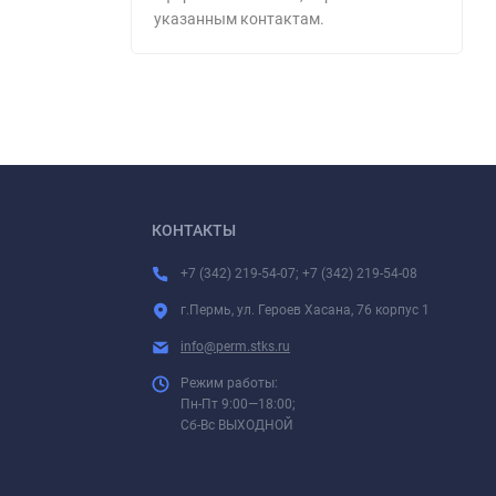
указанным контактам.
КОНТАКТЫ
+7 (342) 219-54-07; +7 (342) 219-54-08
г.Пермь, ул. Героев Хасана, 76 корпус 1
info@perm.stks.ru
Режим работы:
Пн-Пт 9:00—18:00;
Сб-Вс ВЫХОДНОЙ