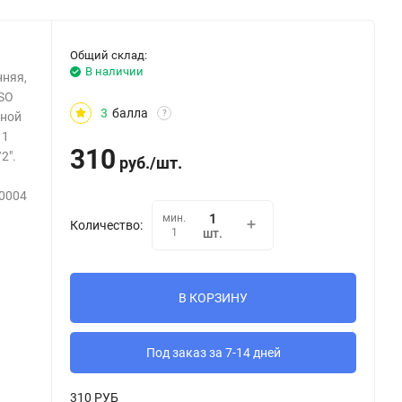
Общий склад:
В наличии
нняя,
ISO
3
балла
?
жной
11
310
2".
руб.
/
шт.
.0004
мин.
Количество:
1
шт.
В КОРЗИНУ
Под заказ за 7-14 дней
310 РУБ