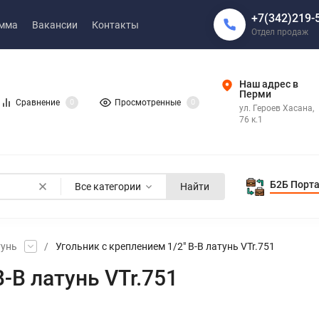
+7(342)219-
амма
Вакансии
Контакты
Отдел продаж
Наш адрес в
Перми
Сравнение
0
Просмотренные
0
ул. Героев Хасана,
76 к.1
Б2Б Порт
Все категории
Найти
тунь
/
Угольник с креплением 1/2" В-В латунь VTr.751
-В латунь VTr.751