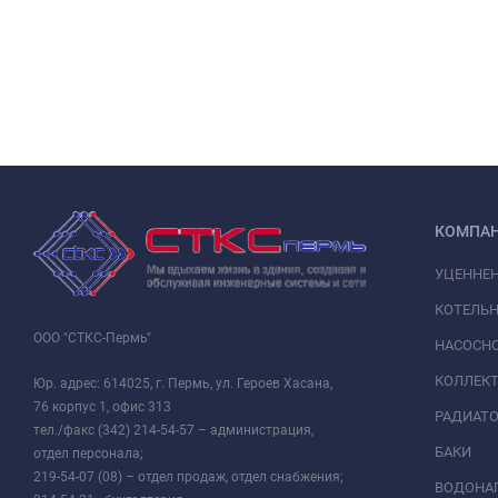
КОМПА
УЦЕННЕ
КОТЕЛЬН
ООО "СТКС-Пермь"
НАСОСНО
КОЛЛЕК
Юр. адрес: 614025, г. Пермь, ул. Героев Хасана,
76 корпус 1, офис 313
РАДИАТ
тел./факс (342) 214-54-57 – администрация,
БАКИ
отдел персонала;
219-54-07 (08) – отдел продаж, отдел снабжения;
ВОДОНАГ