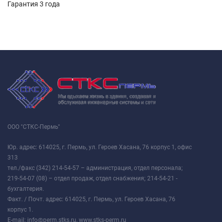
Гарантия 3 года
ООО "СТКС-Пермь"
Юр. адрес: 614025, г. Пермь, ул. Героев Хасана, 76 корпус 1, офис
313
тел./факс (342) 214-54-57 – администрация, отдел персонала;
219-54-07 (08) – отдел продаж, отдел снабжения; 214-54-21 -
бухгалтерия.
Факт. / Почт. адрес: 614025, г. Пермь, ул. Героев Хасана, 76
корпус 1.
E-mail: info@perm.stks.ru, www.stks-perm.ru