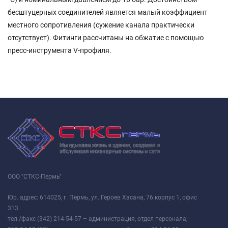
бесштуцерных соединителей является малый коэффициент
местного сопротивления (сужение канала практически
отсутствует). Фитинги рассчитаны на обжатие с помощью
пресс-инструмента V-профиля.
ООО "СТКС-Пермь"
Юр. адрес: 614025, г. Пермь, ул. Героев Хасана, 76 корпус 1, офис
313
тел./факс (342) 214-54-57 – администрация, отдел персонала;