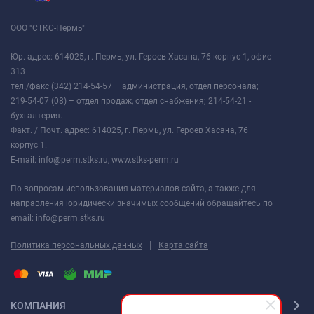
ООО "СТКС-Пермь"
Юр. адрес: 614025, г. Пермь, ул. Героев Хасана, 76 корпус 1, офис
313
тел./факс (342) 214-54-57 – администрация, отдел персонала;
219-54-07 (08) – отдел продаж, отдел снабжения; 214-54-21 -
бухгалтерия.
Факт. / Почт. адрес: 614025, г. Пермь, ул. Героев Хасана, 76
корпус 1.
E-mail: info@perm.stks.ru, www.stks-perm.ru
По вопросам использования материалов сайта, а также для
направления юридически значимых сообщений обращайтесь по
email: info@perm.stks.ru
|
Политика персональных данных
Карта сайта
КОМПАНИЯ