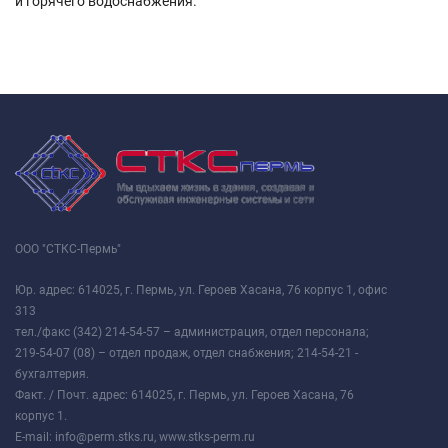
и горячего водоснабжения.
ООО "СТКС-Пермь"
Юр. адрес: 614025, г. Пермь, ул. Героев Хасана, 76 корпус 1, офис
313
тел./факс (342) 214-54-57 – администрация, отдел персонала;
219-54-07 (08) – отдел продаж, отдел снабжения; 214-54-21 -
бухгалтерия.
Факт. / Почт. адрес: 614025, г. Пермь, ул. Героев Хасана, 76
корпус 1.
E-mail: info@perm.stks.ru, www.stks-perm.ru