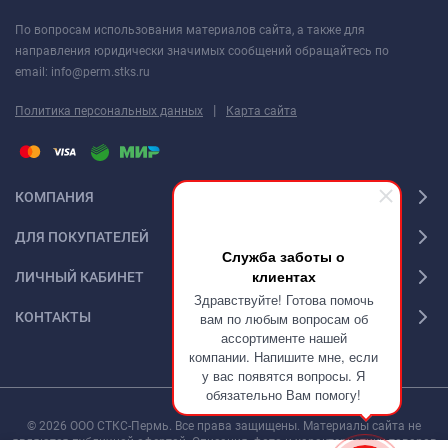
По вопросам использования материалов сайта, а также для
направления юридически значимых сообщений обращайтесь по
email: info@perm.stks.ru
|
Политика персональных данных
Карта сайта
КОМПАНИЯ
ДЛЯ ПОКУПАТЕЛЕЙ
Служба заботы о
клиентах
ЛИЧНЫЙ КАБИНЕТ
Здравствуйте! Готова помочь
КОНТАКТЫ
вам по любым вопросам об
ассортименте нашей
компании. Напишите мне, если
у вас появятся вопросы. Я
обязательно Вам помогу!
© 2026 ООО СТКС-Пермь. Все права защищены. Материалы сайта не
являются публичной офертой. Описания, фото и характеристики товаров