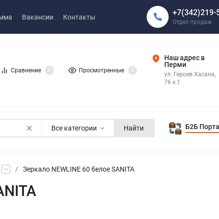
+7(342)219-
амма
Вакансии
Контакты
Отдел продаж
Наш адрес в
Перми
Сравнение
0
Просмотренные
0
ул. Героев Хасана,
76 к.1
Б2Б Порт
Все категории
Найти
/
Зеркало NEWLINE 60 белое SANITA
ANITA