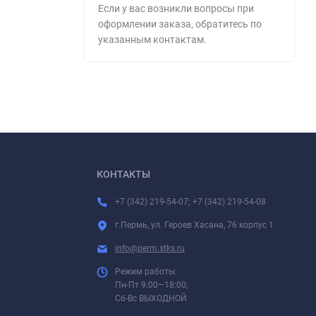
Если у вас возникли вопросы при
оформлении заказа, обратитесь по
указанным контактам.
КОНТАКТЫ
+7 (342) 219-54-07; +7 (342) 219-54-08
г.Пермь, ул. Героев Хасана, 76 корпус 1
info@perm.stks.ru
Режим работы:
Пн-Пт 9:00—18:00;
Сб-Вс ВЫХОДНОЙ