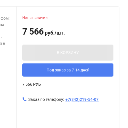
Нет в наличии
афом;
(на
7 566
руб.
/
шт.
-
я в
В КОРЗИНУ
Под заказ за 7-14 дней
7 566 РУБ
Заказ по телефону:
+7(342)219-54-07