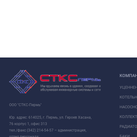
КОМПА
УЦЕННЕ
КОТЕЛЬН
ООО "СТКС-Пермь"
НАСОСНО
КОЛЛЕК
Юр. адрес: 614025, г. Пермь, ул. Героев Хасана,
76 корпус 1, офис 313
РАДИАТ
тел./факс (342) 214-54-57 – администрация,
БАКИ
отдел персонала;