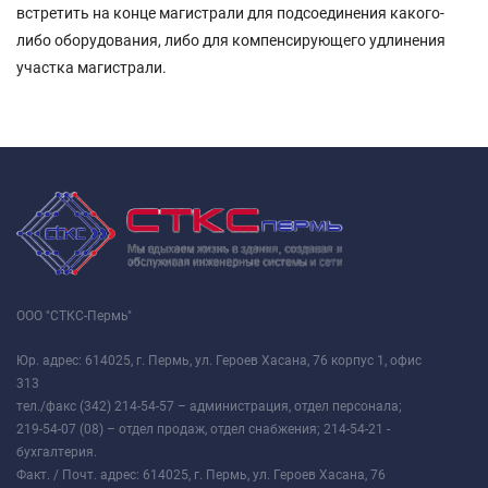
встретить на конце магистрали для подсоединения какого-
либо оборудования, либо для компенсирующего удлинения
участка магистрали.
ООО "СТКС-Пермь"
Юр. адрес: 614025, г. Пермь, ул. Героев Хасана, 76 корпус 1, офис
313
тел./факс (342) 214-54-57 – администрация, отдел персонала;
219-54-07 (08) – отдел продаж, отдел снабжения; 214-54-21 -
бухгалтерия.
Факт. / Почт. адрес: 614025, г. Пермь, ул. Героев Хасана, 76