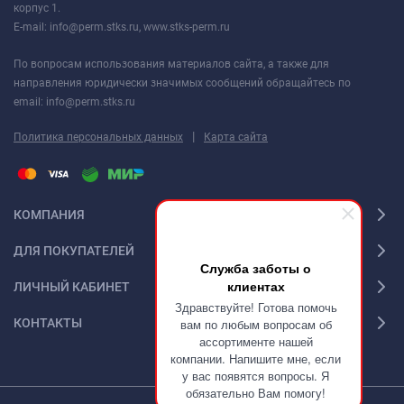
корпус 1.
E-mail: info@perm.stks.ru, www.stks-perm.ru
По вопросам использования материалов сайта, а также для
направления юридически значимых сообщений обращайтесь по
email: info@perm.stks.ru
|
Политика персональных данных
Карта сайта
КОМПАНИЯ
ДЛЯ ПОКУПАТЕЛЕЙ
Служба заботы о
клиентах
ЛИЧНЫЙ КАБИНЕТ
Здравствуйте! Готова помочь
КОНТАКТЫ
вам по любым вопросам об
ассортименте нашей
компании. Напишите мне, если
у вас появятся вопросы. Я
обязательно Вам помогу!