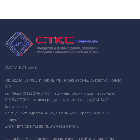
ООО "СТКС-Пермь"
Юр. адрес: 614025, г. Пермь, ул. Героев Хасана, 76 корпус 1, офис
313
тел./факс (342) 214-54-57 – администрация, отдел персонала;
219-54-07 (08) – отдел продаж, отдел снабжения; 214-54-21 -
бухгалтерия.
Факт. / Почт. адрес: 614025, г. Пермь, ул. Героев Хасана, 76
корпус 1.
E-mail: info@perm.stks.ru, www.stks-perm.ru
По вопросам использования материалов сайта, а также для