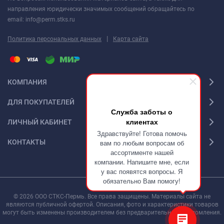
направления юридически значимых сообщений обращайтесь по
email: info@perm.stks.ru
|
Политика персональных данных
Карта сайта
КОМПАНИЯ
ДЛЯ ПОКУПАТЕЛЕЙ
Служба заботы о
клиентах
ЛИЧНЫЙ КАБИНЕТ
Здравствуйте! Готова помочь
КОНТАКТЫ
вам по любым вопросам об
ассортименте нашей
компании. Напишите мне, если
у вас появятся вопросы. Я
обязательно Вам помогу!
© 2026 ООО СТКС-Пермь. Все права защищены. Материалы сайта не
являются публичной офертой. Описания, фото и характеристики товаров
могут быть изменены производителем без предварительного уведомления.