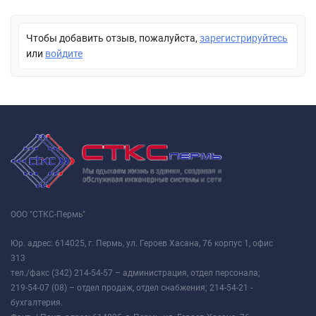
Чтобы добавить отзыв, пожалуйста,
зарегистрируйтесь
или
войдите
ООО "СТКС-Пермь"
Юр. адрес: 614025, г. Пермь, ул. Героев Хасана, 76 корпус 1, офис
313
тел./факс (342) 214-54-57 – администрация, отдел персонала;
219-54-07 (08) – отдел продаж, отдел снабжения; 214-54-21 -
бухгалтерия.