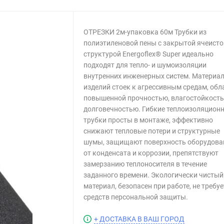
ОТРЕЗКИ 2м-упаковка 60м Трубки из
полиэтиленовой пены с закрытой ячеисто
структурой Energoflex® Super идеально
подходят для тепло- и шумоизоляции
внутренних инженерных систем. Материа
изделий стоек к агрессивным средам, обл
повышенной прочностью, влагостойкость
долговечностью. Гибкие теплоизоляцион
трубки просты в монтаже, эффективно
снижают тепловые потери и структурные
шумы, защищают поверхность оборудова
от конденсата и коррозии, препятствуют
замерзанию теплоносителя в течение
заданного времени. Экологически чистый
материал, безопасен при работе, не требуе
средств персональной защиты.
+ ДОСТАВКА В ВАШ ГОРОД