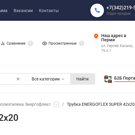
+7(342)219-
амма
Вакансии
Контакты
Отдел продаж
Наш адрес в
Перми
Сравнение
0
Просмотренные
0
ул. Героев Хасана,
76 к.1
Б2Б Порт
Все категории
Найти
полиэтилена Энергофлекс
/
Трубка ENERGOFLEX SUPER 42х20
2х20