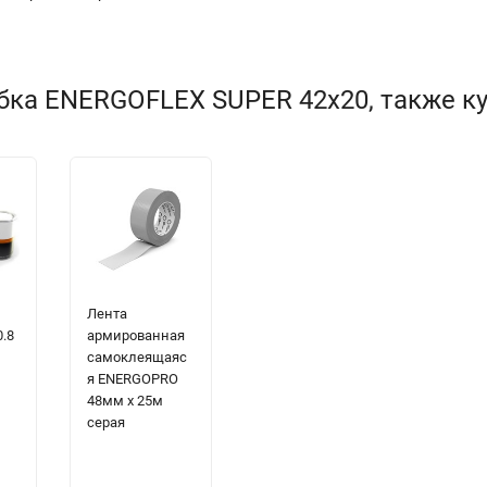
бка ENERGOFLEX SUPER 42х20, также к
Лента
.8
армированная
самоклеящаяс
я ENERGOPRO
48мм х 25м
серая