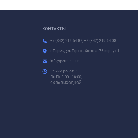
КОНТАКТЫ
+7 (342) 219-54-07; +7 (342) 219-54-08
г.Пермь, ул. Героев Хасана, 76 корпус 1
info@perm.stks.ru
Режим работы:
Пн-Пт 9:00—18:00;
Сб-Вс ВЫХОДНОЙ