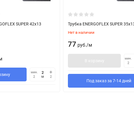
GOFLEX SUPER 42х13
Трубка ENERGOFLEX SUPER 35х1
Нет в наличии
77
руб.
/
м
м
мин.
В корзину
2
мин.
рзину
м
2
2
Под заказ за 7-14 дней