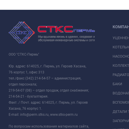
КОМПА
УЦЕННЕ
КОТЕЛЬН
ООО "СТКС-Пермь"
НАСОСНО
КОЛЛЕК
Юр. адрес: 614025, г. Пермь, ул. Героев Хасана,
76 корпус 1, офис 313
РАДИАТ
тел./факс (342) 214-54-57 – администрация,
БАКИ
отдел персонала;
219-54-07 (08) – отдел продаж, отдел снабжения;
ВОДОНАГ
214-54-21 - бухгалтерия.
ВСПОМО
Факт. / Почт. адрес: 614025, г. Пермь, ул. Героев
Хасана, 76 корпус 1.
ДЕТАЛИ 
E-mail: info@perm.stks.ru, www.stks-perm.ru
ЗАПОРНА
По вопросам использования материалов сайта,