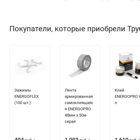
Покупатели, которые приобрели Тру
Зажимы
Лента
Клей
ENERGOFLEX
армированная
ENERGOPRO 0
(100 шт.)
самоклеящаяс
л
я ENERGOPRO
48мм х 50м
серая
404
1 003
1 610