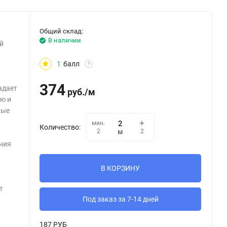
Общий склад:
В наличии
й
1
балл
?
л
374
адает
руб.
/
м
ю и
ные
мин.
Количество:
2
2
м
ния
В КОРЗИНУ
т
Под заказ за 7-14 дней
187 РУБ