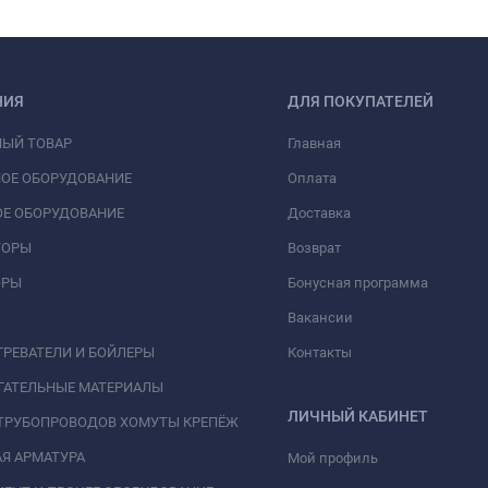
НИЯ
ДЛЯ ПОКУПАТЕЛЕЙ
НЫЙ ТОВАР
Главная
ОЕ ОБОРУДОВАНИЕ
Оплата
Е ОБОРУДОВАНИЕ
Доставка
ТОРЫ
Возврат
ОРЫ
Бонусная программа
Вакансии
РЕВАТЕЛИ И БОЙЛЕРЫ
Контакты
ГАТЕЛЬНЫЕ МАТЕРИАЛЫ
ЛИЧНЫЙ КАБИНЕТ
ТРУБОПРОВОДОВ ХОМУТЫ КРЕПЁЖ
Я АРМАТУРА
Мой профиль