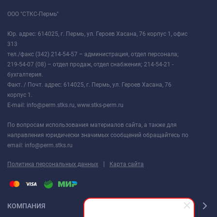
ООО "СТКС-Пермь"
Юр. адрес: 614025, г. Пермь, ул. Героев Хасана, 76 корпус 1, офис
313
тел./факс (342) 214-54-57 – администрация, отдел персонала;
219-54-07 (08) – отдел продаж, отдел снабжения; 214-54-21 -
бухгалтерия.
Факт. / Почт. адрес: 614025, г. Пермь, ул. Героев Хасана, 76
корпус 1.
E-mail: info@perm.stks.ru, www.stks-perm.ru
По вопросам использования материалов сайта, а также для
направления юридически значимых сообщений обращайтесь по
email: info@perm.stks.ru
|
Политика персональных данных
Карта сайта
КОМПАНИЯ