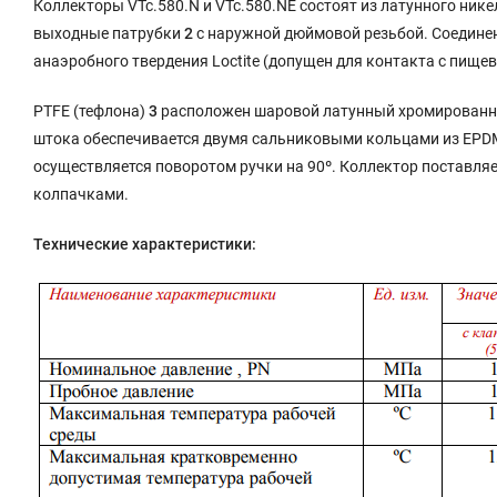
Коллекторы VTc.580.N и VTc.580.NЕ состоят из латунного ник
выходные патрубки
2
с наружной дюймовой резьбой. Соедине
анаэробного твердения Loctite (допущен для контакта с пищ
РТFE (тефлона)
3
расположен шаровой латунный хромированн
штока обеспечивается двумя сальниковыми кольцами из EP
осуществляется поворотом ручки на 90º. Коллектор постав
колпачками.
Технические характеристики: