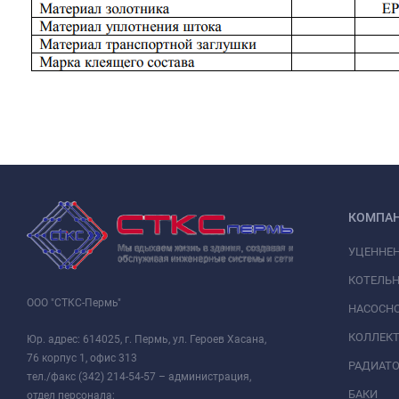
КОМПА
УЦЕННЕ
КОТЕЛЬН
ООО "СТКС-Пермь"
НАСОСНО
КОЛЛЕК
Юр. адрес: 614025, г. Пермь, ул. Героев Хасана,
76 корпус 1, офис 313
РАДИАТ
тел./факс (342) 214-54-57 – администрация,
БАКИ
отдел персонала;