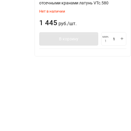
отсечными кранами латунь VTc.580
Нет в наличии
1 445
руб.
/
шт.
мин.
В корзину
1