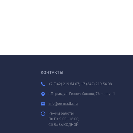
КОНТАКТЫ
+7 (342) 219-54-07; +7 (342) 219-54-08
г.Пермь, ул. Героев Хасана, 76 корпус 1
info@perm.stks.ru
Режим работы:
Пн-Пт 9:00—18:00;
Сб-Вс ВЫХОДНОЙ