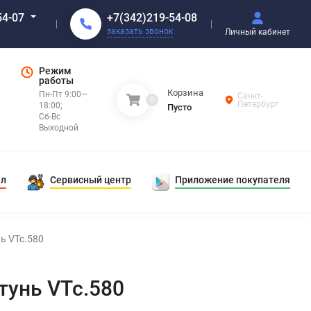
+7(342)219-54-08
54-07
заказать звонок
Личный кабинет
Режим
работы
Корзина
Пн-Пт 9:00—
Санкт-
0
Петербург
18:00;
Пусто
Сб-Вс
Выходной
ал
Сервисный центр
Приложение покупателя
ь VTc.580
тунь VTc.580