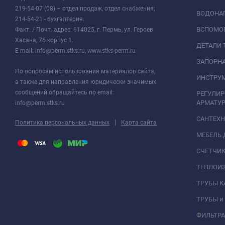
219-54-07 (08) – отдел продаж, отдел снабжения;
ВОДОНАГ
214-54-21 - бухгалтерия.
ВСПОМО
Факт. / Почт. адрес: 614025, г. Пермь, ул. Героев
Хасана, 76 корпус 1.
ДЕТАЛИ 
E-mail: info@perm.stks.ru, www.stks-perm.ru
ЗАПОРНА
По вопросам использования материалов сайта,
ИНСТРУМ
а также для направления юридически значимых
сообщений обращайтесь по email:
РЕГУЛИ
АРМАТУР
info@perm.stks.ru
САНТЕХ
|
Политика персональных данных
Карта сайта
МЕБЕЛЬ 
СЧЕТЧИК
ТЕПЛОИ
ТРУБЫ 
ТРУБЫ и
ФИЛЬТР