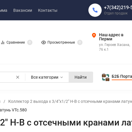
+7(342)219-
амма
Вакансии
Контакты
Отдел продаж
Наш адрес в
Перми
Сравнение
0
Просмотренные
0
ул. Героев Хасана,
76 к.1
Б2Б Порт
Все категории
Найти
я
/
Коллектор 2 выхода х 3/4"х1/2" Н-В с отсечными кранами латун
атунь VTc.580
/2" Н-В с отсечными кранами ла