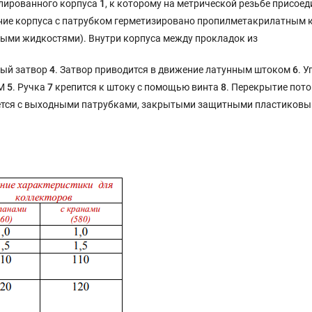
елированного корпуса
1
, к которому на метрической резьбе присое
ние корпуса с патрубком герметизировано пропилметакрилатным 
евыми жидкостями). Внутри корпуса между прокладок из
ый затвор
4
. Затвор приводится в движение латунным штоком
6
. 
DM
5
. Ручка
7
крепится к штоку с помощью винта
8
. Перекрытие пот
ляется с выходными патрубками, закрытыми защитными пластиков