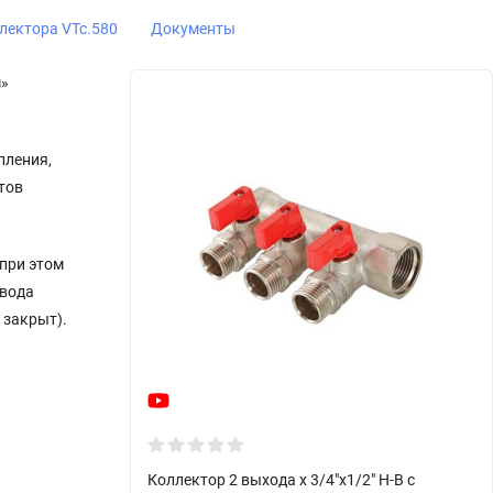
лектора VTc.580
Документы
м»
пления,
тов
при этом
овода
 закрыт).
Коллектор 2 выхода х 3/4"х1/2" Н-В с