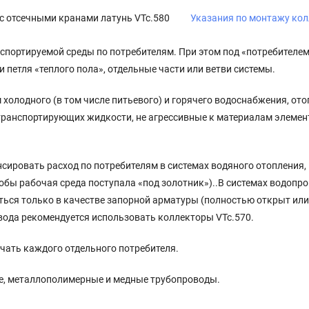
В с отсечными кранами латунь VTc.580
Указания по монтажу кол
спортируемой среды по потребителям. При этом под «потребителе
 петля «теплого пола», отдельные части или ветви системы.
холодного (в том числе питьевого) и горячего водоснабжения, ото
, транспортирующих жидкости, не агрессивные к материалам элемен
ировать расход по потребителям в системах водяного отопления, 
обы рабочая среда поступала «под золотник»)..В системах водопр
ься только в качестве запорной арматуры (полностью открыт или
вода рекомендуется использовать коллекторы VTc.570.
ать каждого отдельного потребителя.
ые, металлополимерные и медные трубопроводы.