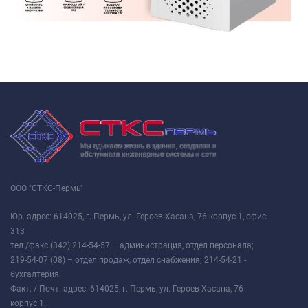
ООО "СТКС-Пермь"
Юр. адрес: 614025, г. Пермь, ул. Героев Хасана, 76 корпус 1, офис
313
тел./факс (342) 214-54-57 – администрация, отдел персонала;
219-54-07 (08) – отдел продаж, отдел снабжения; 214-54-21 -
бухгалтерия.
Факт. / Почт. адрес: 614025, г. Пермь, ул. Героев Хасана, 76
корпус 1.