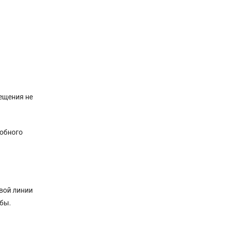
ещения не
добного
вой линии
бы.