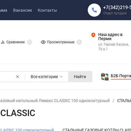
+7(342)219-
амма
Вакансии
Контакты
Отдел продаж
Наш адрес в
Перми
Сравнение
0
Просмотренные
0
ул. Героев Хасана,
76 к.1
Б2Б Порт
Все категории
Найти
газовый напольный Лемакс CLASSIC 100 одноконтурный
/
СТАЛЬ
CLASSIC
CLASSIC 100 одноконтурный
СТАЛЬНЫЕ ГАЗОВЫЕ КОТЛЫ CLASS