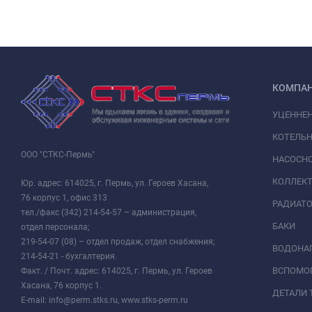
КОМПА
УЦЕННЕ
КОТЕЛЬН
ООО "СТКС-Пермь"
НАСОСНО
КОЛЛЕК
Юр. адрес: 614025, г. Пермь, ул. Героев Хасана,
76 корпус 1, офис 313
РАДИАТ
тел./факс (342) 214-54-57 – администрация,
БАКИ
отдел персонала;
219-54-07 (08) – отдел продаж, отдел снабжения;
ВОДОНАГ
214-54-21 - бухгалтерия.
ВСПОМО
Факт. / Почт. адрес: 614025, г. Пермь, ул. Героев
Хасана, 76 корпус 1.
ДЕТАЛИ 
E-mail: info@perm.stks.ru, www.stks-perm.ru