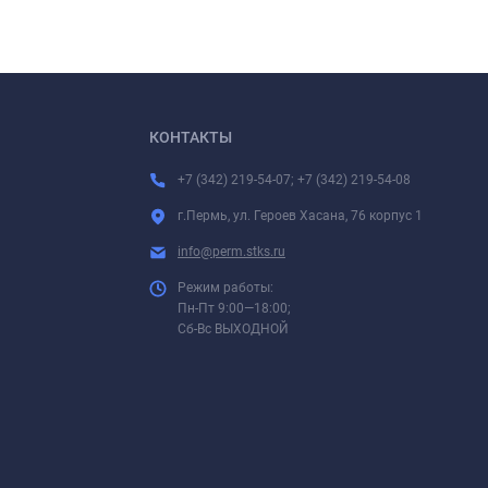
КОНТАКТЫ
+7 (342) 219-54-07; +7 (342) 219-54-08
г.Пермь, ул. Героев Хасана, 76 корпус 1
info@perm.stks.ru
Режим работы:
Пн-Пт 9:00—18:00;
Сб-Вс ВЫХОДНОЙ