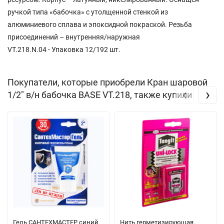
ручкой типа «бабочка» с утолщенной стенкой из
алюминиевого сплава и эпоксидной покраской. Резьба
присоединений – внутренняя/наружная
VT.218.N.04 - Упаковка 12/192 шт.
Покупатели, которые приобрели Кран шаровой
‹
›
1/2" в/н бабочка BASЕ VT.218, также купили
Гель САНТЕХМАСТЕР синий
Нить герметизирующая