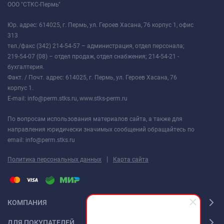
ООО "СТКС-Пермь"
Юр. адрес: 614025, г. Пермь, ул. Героев Хасана, 76 корпус 1, офис
313
тел./факс (342) 214-54-57 – администрация, отдел персонала;
219-54-07 (08) – отдел продаж, отдел снабжения; 214-54-21 -
бухгалтерия.
Факт. / Почт. адрес: 614025, г. Пермь, ул. Героев Хасана, 76
корпус 1.
E-mail: info@perm.stks.ru, www.stks-perm.ru
По вопросам использования материалов сайта, а также для
направления юридически значимых сообщений обращайтесь по
email: info@perm.stks.ru
|
Политика персональных данных
Карта сайта
КОМПАНИЯ
ДЛЯ ПОКУПАТЕЛЕЙ