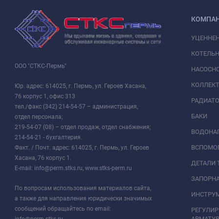
КОМПА
УЦЕННЕ
КОТЕЛЬН
ООО "СТКС-Пермь"
НАСОСНО
КОЛЛЕК
Юр. адрес: 614025, г. Пермь, ул. Героев Хасана,
76 корпус 1, офис 313
РАДИАТ
тел./факс (342) 214-54-57 – администрация,
БАКИ
отдел персонала;
219-54-07 (08) – отдел продаж, отдел снабжения;
ВОДОНАГ
214-54-21 - бухгалтерия.
ВСПОМО
Факт. / Почт. адрес: 614025, г. Пермь, ул. Героев
Хасана, 76 корпус 1.
ДЕТАЛИ 
E-mail: info@perm.stks.ru, www.stks-perm.ru
ЗАПОРНА
По вопросам использования материалов сайта,
ИНСТРУМ
а также для направления юридически значимых
сообщений обращайтесь по email:
РЕГУЛИ
АРМАТУР