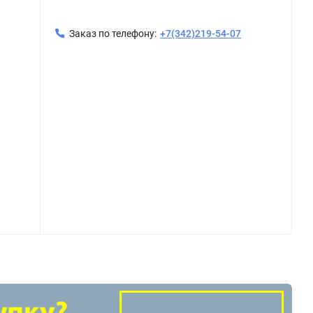
Заказ по телефону:
+7(342)219-54-07
ASЕ VT.214
Кран шаровой 1.5" в/