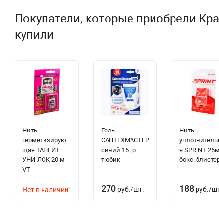
Покупатели, которые приобрели Кран
купили
Нить
Гель
Нить
герметизирую
САНТЕХМАСТЕР
уплотнитель
щая ТАНГИТ
синий 15 гр
я SPRINT 25
УНИ-ЛОК 20 м
тюбик
бокс. блисте
VT
270
188
руб.
/
шт.
руб.
/
шт
Нет в наличии