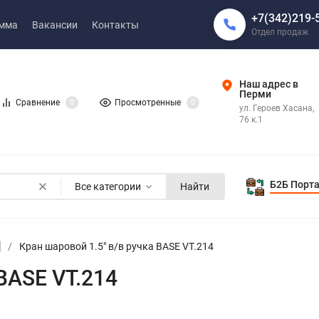
+7(342)219-
амма
Вакансии
Контакты
Отдел продаж
Наш адрес в
Перми
Сравнение
0
Просмотренные
0
ул. Героев Хасана,
76 к.1
Б2Б Порт
Все категории
Найти
/
Кран шаровой 1.5" в/в ручка BASЕ VT.214
 BASЕ VT.214