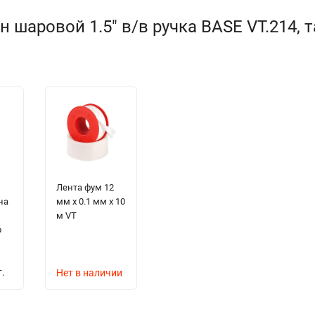
 шаровой 1.5" в/в ручка BASЕ VT.214, 
Лента фум 12
на
мм х 0.1 мм х 10
м
м VT
р
.
Нет в наличии