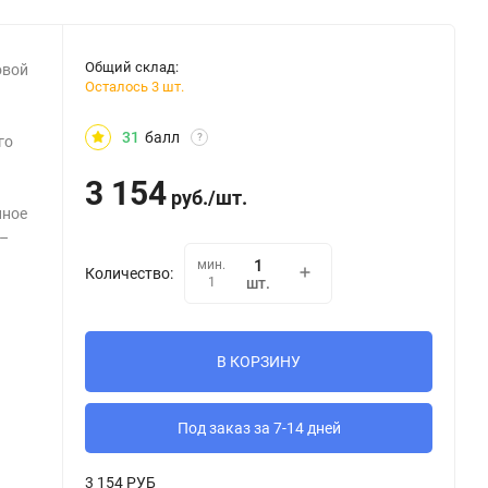
Общий склад:
овой
Осталось 3 шт.
31
балл
?
го
3 154
руб.
/
шт.
нное
 –
мин.
Количество:
1
шт.
В КОРЗИНУ
Под заказ за 7-14 дней
3 154 РУБ