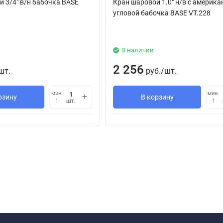
 3/4" в/н бабочка BASЕ
Кран шаровой 1.0" н/в с америка
угловой бабочка BASE VT.228
В наличии
2 256
шт.
руб.
/
шт.
мин.
мин.
рзину
В корзину
шт.
1
1