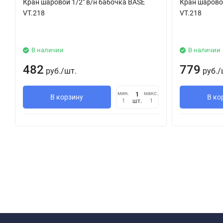
Кран шаровой 1/2" в/н бабочка BASЕ
Кран шаровой
VT.218
VT.218
В наличии
В наличии
482
779
руб.
/
шт.
руб.
/
мин.
макс.
В корзину
В ко
шт.
1
1