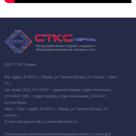
ООО "СТКС-Пермь"
Юр. адрес: 614025, г. Пермь, ул. Героев Хасана, 76 корпус 1, офис
313
тел./факс (342) 214-54-57 – администрация, отдел персонала;
219-54-07 (08) – отдел продаж, отдел снабжения; 214-54-21 -
бухгалтерия.
Факт. / Почт. адрес: 614025, г. Пермь, ул. Героев Хасана, 76
корпус 1.
E-mail: info@perm.stks.ru, www.stks-perm.ru
По вопросам использования материалов сайта, а также для