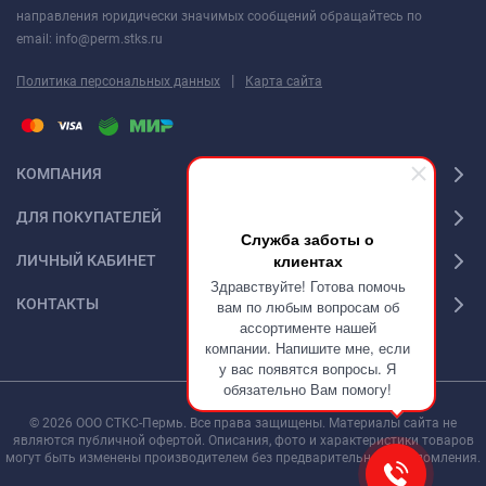
направления юридически значимых сообщений обращайтесь по
email: info@perm.stks.ru
|
Политика персональных данных
Карта сайта
КОМПАНИЯ
ДЛЯ ПОКУПАТЕЛЕЙ
Служба заботы о
клиентах
ЛИЧНЫЙ КАБИНЕТ
Здравствуйте! Готова помочь
КОНТАКТЫ
вам по любым вопросам об
ассортименте нашей
компании. Напишите мне, если
у вас появятся вопросы. Я
обязательно Вам помогу!
© 2026 ООО СТКС-Пермь. Все права защищены. Материалы сайта не
являются публичной офертой. Описания, фото и характеристики товаров
могут быть изменены производителем без предварительного уведомления.