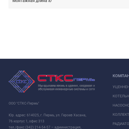
Монтажная длина
l0
КОМПА
УЦЕННЕ
КОТЕЛЬН
ООО "СТКС-Пермь"
НАСОСНО
КОЛЛЕК
Юр. адрес: 614025, г. Пермь, ул. Героев Хасана,
76 корпус 1, офис 313
РАДИАТ
тел./факс (342) 214-54-57 – администрация,