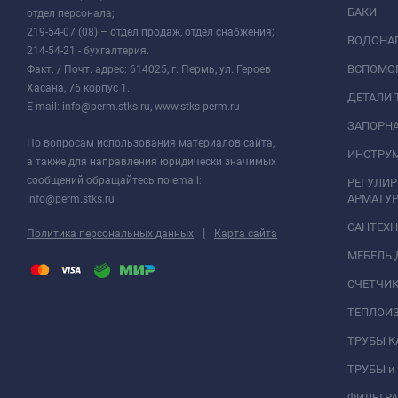
БАКИ
отдел персонала;
219-54-07 (08) – отдел продаж, отдел снабжения;
ВОДОНАГ
214-54-21 - бухгалтерия.
ВСПОМО
Факт. / Почт. адрес: 614025, г. Пермь, ул. Героев
Хасана, 76 корпус 1.
ДЕТАЛИ 
E-mail: info@perm.stks.ru, www.stks-perm.ru
ЗАПОРНА
По вопросам использования материалов сайта,
ИНСТРУМ
а также для направления юридически значимых
сообщений обращайтесь по email:
РЕГУЛИ
АРМАТУР
info@perm.stks.ru
САНТЕХ
|
Политика персональных данных
Карта сайта
МЕБЕЛЬ 
СЧЕТЧИК
ТЕПЛОИ
ТРУБЫ 
ТРУБЫ и
ФИЛЬТР