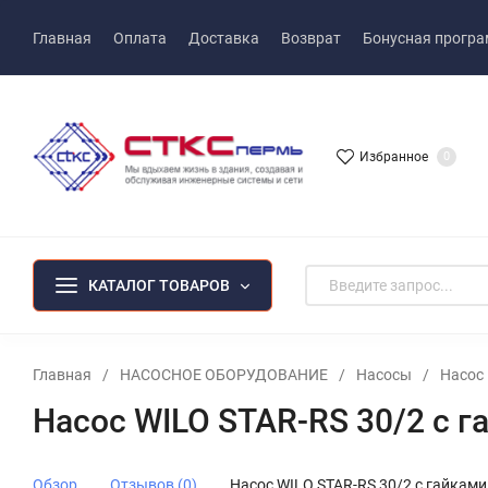
Главная
Оплата
Доставка
Возврат
Бонусная прогр
Избранное
0
КАТАЛОГ ТОВАРОВ
Главная
/
НАСОСНОЕ ОБОРУДОВАНИЕ
/
Насосы
/
Насос 
Насос WILO STAR-RS 30/2 с г
Обзор
Отзывов (0)
Насос WILO STAR-RS 30/2 с гайками