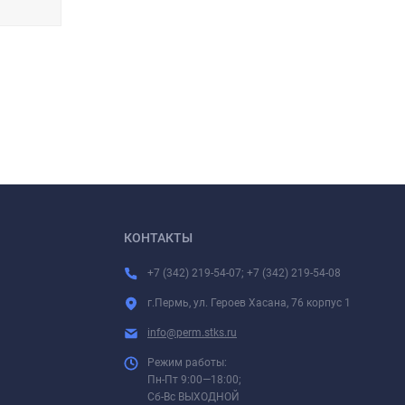
КОНТАКТЫ
+7 (342) 219-54-07; +7 (342) 219-54-08
г.Пермь, ул. Героев Хасана, 76 корпус 1
info@perm.stks.ru
Режим работы:
Пн-Пт 9:00—18:00;
Сб-Вс ВЫХОДНОЙ