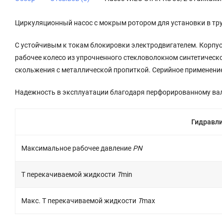
Циркуляционный насос с мокрым ротором для установки в тру
С устойчивым к токам блокировки электродвигателем. Корпус 
рабочее колесо из упрочненного стекловолокном синтетическ
скольжения с металлической пропиткой. Серийное применение 
Надежность в эксплуатации благодаря перфорированному вал
Гидравли
Максимальное рабочее давление
PN
Т перекачиваемой жидкости
T
min
Макс. T перекачиваемой жидкости
T
max