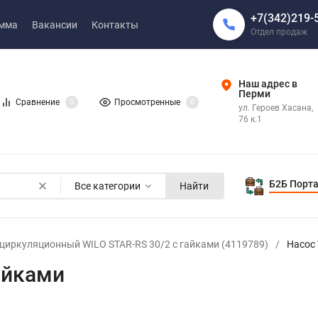
+7(342)219-
амма
Вакансии
Контакты
Отдел продаж
Наш адрес в
Перми
Сравнение
0
Просмотренные
0
ул. Героев Хасана,
76 к.1
Б2Б Порт
Все категории
Найти
циркуляционный WILO STAR-RS 30/2 с гайками (4119789)
/
Насос 
айками