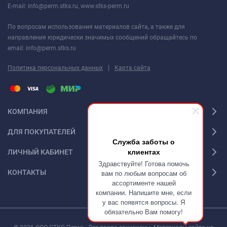
E-mail: info@perm.stks.ru, www.stks-perm.ru
По вопросам использования материалов сайта, а также для
направления юридически значимых сообщений обращайтесь по
email: info@perm.stks.ru
|
Политика персональных данных
Карта сайта
КОМПАНИЯ
ДЛЯ ПОКУПАТЕЛЕЙ
Служба заботы о
клиентах
ЛИЧНЫЙ КАБИНЕТ
Здравствуйте! Готова помочь
КОНТАКТЫ
вам по любым вопросам об
ассортименте нашей
компании. Напишите мне, если
у вас появятся вопросы. Я
обязательно Вам помогу!