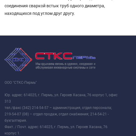
соединения сваркой встык труб одного диаметра,
находящихся под углом друг другу.
ООО "СТКС-Пермь"
Юр. адрес: 614025, г. Пермь, ул. Героев Хасана, 76 корпус 1, офис
313
тел./факс (342) 214-54-57 – администрация, отдел персонала;
219-54-07 (08) – отдел продаж, отдел снабжения; 214-54-21 -
бухгалтерия.
Факт. / Почт. адрес: 614025, г. Пермь, ул. Героев Хасана, 76
корпус 1.