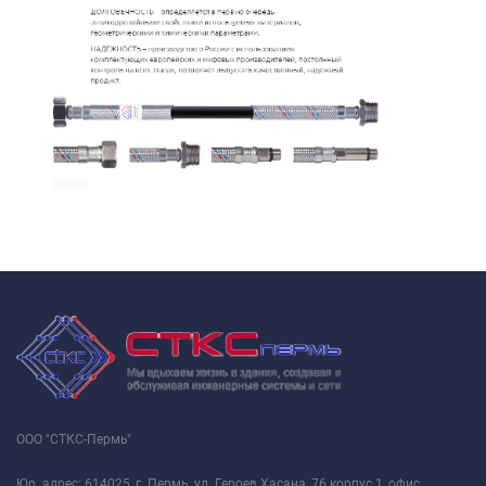
ООО "СТКС-Пермь"
Юр. адрес: 614025, г. Пермь, ул. Героев Хасана, 76 корпус 1, офис