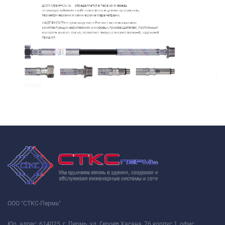
ООО "СТКС-Пермь"
Юр. адрес: 614025, г. Пермь, ул. Героев Хасана, 76 корпус 1, офис