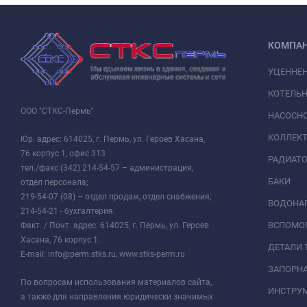
КОМПА
УЦЕННЕ
КОТЕЛЬН
ООО "СТКС-Пермь"
НАСОСНО
КОЛЛЕК
Юр. адрес: 614025, г. Пермь, ул. Героев Хасана,
76 корпус 1, офис 313
РАДИАТ
тел./факс (342) 214-54-57 – администрация,
БАКИ
отдел персонала;
219-54-07 (08) – отдел продаж, отдел снабжения;
ВОДОНАГ
214-54-21 - бухгалтерия.
ВСПОМО
Факт. / Почт. адрес: 614025, г. Пермь, ул. Героев
Хасана, 76 корпус 1.
ДЕТАЛИ 
E-mail: info@perm.stks.ru, www.stks-perm.ru
ЗАПОРНА
По вопросам использования материалов сайта,
ИНСТРУМ
а также для направления юридически значимых