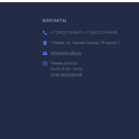
КОНТАКТЫ
+7 (342) 219-54-07; +7 (342) 219-54-08
г.Пермь, ул. Героев Хасана, 76 корпус 1
info@perm.stks.ru
Режим работы:
Пн-Пт 9:00—18:00;
Сб-Вс ВЫХОДНОЙ