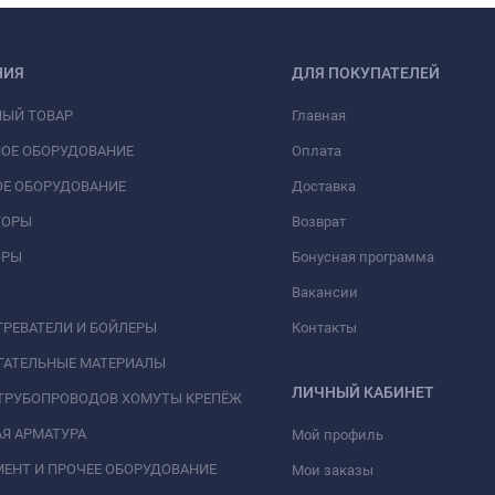
НИЯ
ДЛЯ ПОКУПАТЕЛЕЙ
НЫЙ ТОВАР
Главная
ОЕ ОБОРУДОВАНИЕ
Оплата
Е ОБОРУДОВАНИЕ
Доставка
ТОРЫ
Возврат
ОРЫ
Бонусная программа
Вакансии
РЕВАТЕЛИ И БОЙЛЕРЫ
Контакты
ГАТЕЛЬНЫЕ МАТЕРИАЛЫ
ЛИЧНЫЙ КАБИНЕТ
ТРУБОПРОВОДОВ ХОМУТЫ КРЕПЁЖ
Я АРМАТУРА
Мой профиль
ЕНТ И ПРОЧЕЕ ОБОРУДОВАНИЕ
Мои заказы