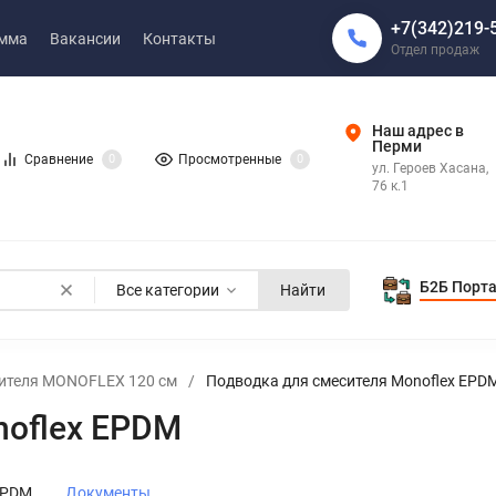
+7(342)219-
амма
Вакансии
Контакты
Отдел продаж
Наш адрес в
Перми
Сравнение
0
Просмотренные
0
ул. Героев Хасана,
76 к.1
Б2Б Порт
Все категории
Найти
сителя MONOFLEX 120 см
/
Подводка для смесителя Monoflex EPD
noflex EPDM
EPDM
Документы