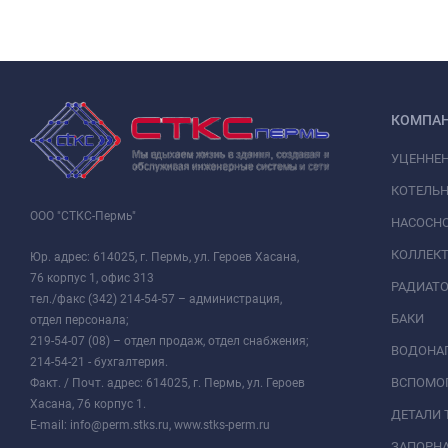
КОМПА
УЦЕННЕ
КОТЕЛЬН
ООО "СТКС-Пермь"
НАСОСНО
КОЛЛЕК
Юр. адрес: 614025, г. Пермь, ул. Героев Хасана,
76 корпус 1, офис 313
РАДИАТ
тел./факс (342) 214-54-57 – администрация,
БАКИ
отдел персонала;
219-54-07 (08) – отдел продаж, отдел снабжения;
ВОДОНАГ
214-54-21 - бухгалтерия.
ВСПОМО
Факт. / Почт. адрес: 614025, г. Пермь, ул. Героев
Хасана, 76 корпус 1.
ДЕТАЛИ 
E-mail: info@perm.stks.ru, www.stks-perm.ru
ЗАПОРНА