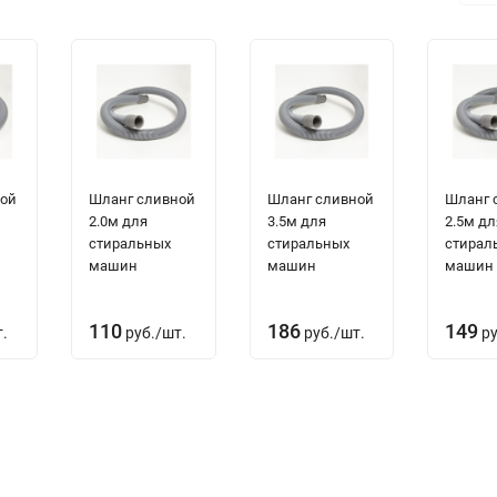
ной
Шланг сливной
Шланг сливной
Шланг 
2.0м для
3.5м для
2.5м дл
стиральных
стиральных
стирал
машин
машин
машин
110
186
149
.
руб.
/
шт.
руб.
/
шт.
ру