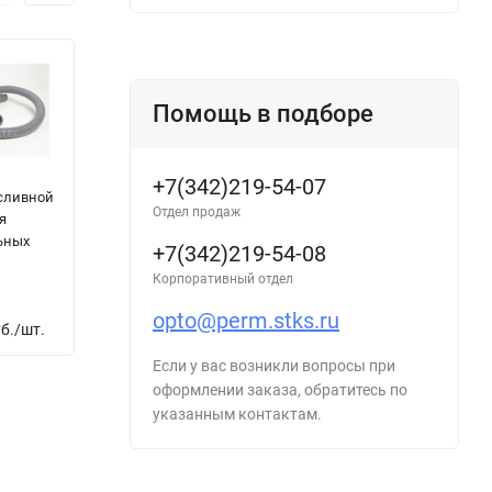
Помощь в подборе
+7(342)219-54-07
сливной
Шланг сливной
Шланг сливной
Ш
Отдел продаж
я
3.0м для
4.5м для
1
ьных
стиральных
стиральных
с
+7(342)219-54-08
машин
машин
м
Корпоративный отдел
opto@perm.stks.ru
9
б.
/
шт.
Нет в наличии
Нет в наличии
Если у вас возникли вопросы при
оформлении заказа, обратитесь по
указанным контактам.