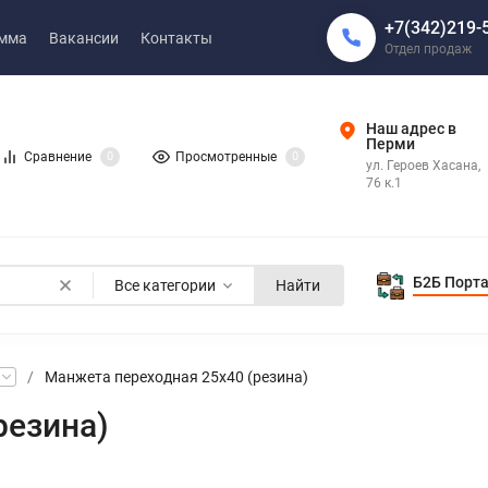
+7(342)219-
амма
Вакансии
Контакты
Отдел продаж
Наш адрес в
Перми
Сравнение
0
Просмотренные
0
ул. Героев Хасана,
76 к.1
Б2Б Порт
Все категории
Найти
/
Манжета переходная 25х40 (резина)
резина)