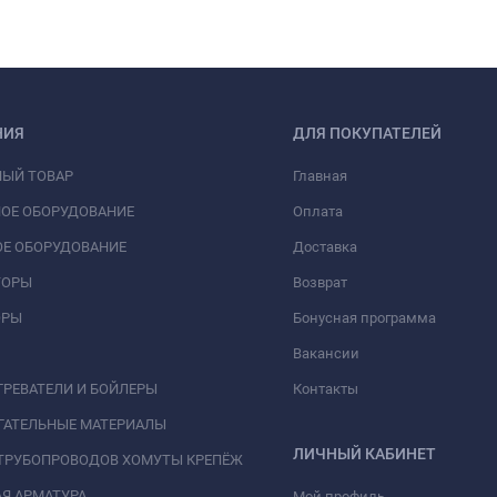
НИЯ
ДЛЯ ПОКУПАТЕЛЕЙ
НЫЙ ТОВАР
Главная
ОЕ ОБОРУДОВАНИЕ
Оплата
Е ОБОРУДОВАНИЕ
Доставка
ТОРЫ
Возврат
ОРЫ
Бонусная программа
Вакансии
РЕВАТЕЛИ И БОЙЛЕРЫ
Контакты
ГАТЕЛЬНЫЕ МАТЕРИАЛЫ
ЛИЧНЫЙ КАБИНЕТ
ТРУБОПРОВОДОВ ХОМУТЫ КРЕПЁЖ
Я АРМАТУРА
Мой профиль