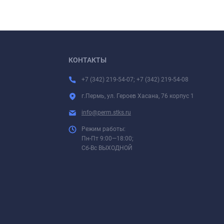
КОНТАКТЫ
+7 (342) 219-54-07; +7 (342) 219-54-08
г.Пермь, ул. Героев Хасана, 76 корпус 1
info@perm.stks.ru
Режим работы:
Пн-Пт 9:00—18:00;
Сб-Вс ВЫХОДНОЙ