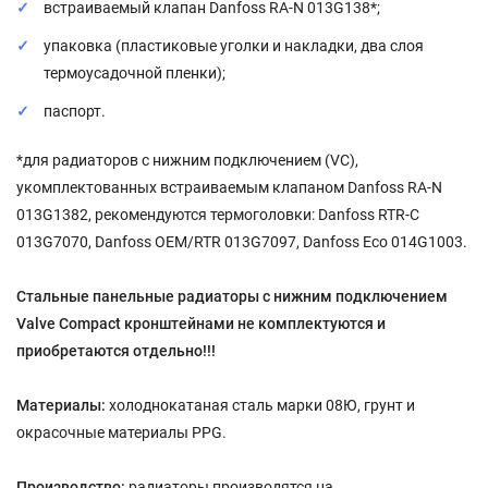
встраиваемый клапан Danfoss RA-N 013G138*;
упаковка (пластиковые уголки и накладки, два слоя
термоусадочной пленки);
паспорт.
*для радиаторов с нижним подключением (VC),
укомплектованных встраиваемым клапаном Danfoss RA-N
013G1382, рекомендуются термоголовки: Danfoss RTR-C
013G7070, Danfoss OEM/RTR 013G7097, Danfoss Eco 014G1003.
Стальные панельные радиаторы с нижним подключением
Valve Compact кронштейнами не комплектуются и
приобретаются отдельно!!!
Материалы:
холоднокатаная сталь марки 08Ю, грунт и
окрасочные материалы PPG.
Производство:
радиаторы производятся на