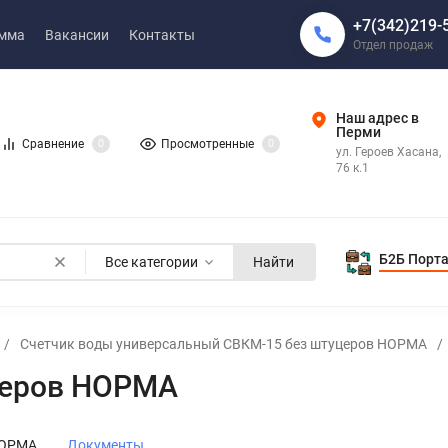
+7(342)219-
амма
Вакансии
Контакты
Отдел продаж
Наш адрес в
Перми
Сравнение
0
Просмотренные
0
ул. Героев Хасана,
76 к.1
Б2Б Порт
Все категории
Найти
/
Счетчик воды универсальный СВКМ-15 без штуцеров НОРМА
/
церов НОРМА
НОРМА
Документы