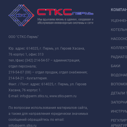
КОМПА
УЦЕННЕ
КОТЕЛЬН
ООО "СТКС-Пермь"
НАСОСНО
КОЛЛЕК
Юр. адрес: 614025, г. Пермь, ул. Героев Хасана,
76 корпус 1, офис 313
РАДИАТ
тел./факс (342) 214-54-57 – администрация,
БАКИ
отдел персонала;
219-54-07 (08) – отдел продаж, отдел снабжения;
ВОДОНАГ
214-54-21 - бухгалтерия.
ВСПОМО
Факт. / Почт. адрес: 614025, г. Пермь, ул. Героев
Хасана, 76 корпус 1.
ДЕТАЛИ 
E-mail: info@perm.stks.ru, www.stks-perm.ru
ЗАПОРНА
По вопросам использования материалов сайта,
ИНСТРУМ
а также для направления юридически значимых
сообщений обращайтесь по email:
РЕГУЛИ
АРМАТУР
info@perm.stks.ru