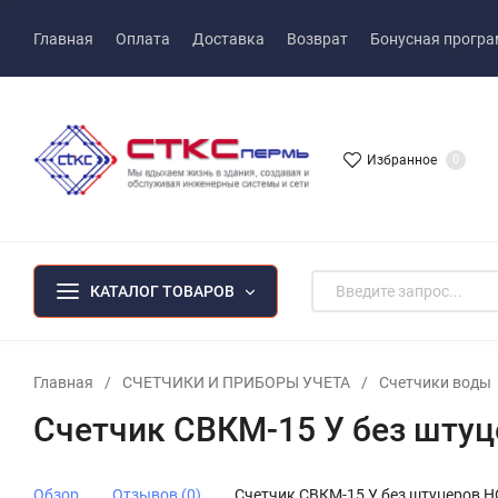
Главная
Оплата
Доставка
Возврат
Бонусная прогр
Избранное
0
КАТАЛОГ ТОВАРОВ
Главная
/
СЧЕТЧИКИ И ПРИБОРЫ УЧЕТА
/
Счетчики воды
Счетчик СВКМ-15 У без шту
Обзор
Отзывов (0)
Счетчик СВКМ-15 У без штуцеров 