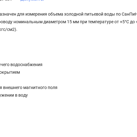
азначен для измерения объема холодной питьевой воды по СанПи
проводу номинальным диаметром 15 мм при температуре от +5°С до 
кгс/см2).
ячего водоснабжения
покрытием
я внешнего магнитного поля
ужении в воду