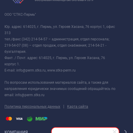
ООО "СТКС-Пермь"
Юр. адрес: 614025, г. Пермь, ул. Героев Хасана, 76 корпус 1, офис
313
тел./факс (342) 214-54-57 – администрация, отдел персонала;
219-54-07 (08) – отдел продаж, отдел снабжения; 214-54-21 -
бухгалтерия.
Факт. / Почт. адрес: 614025, г. Пермь, ул. Героев Хасана, 76
корпус 1.
E-mail: info@perm.stks.ru, www.stks-perm.ru
По вопросам использования материалов сайта, а также для
направления юридически значимых сообщений обращайтесь по
email: info@perm.stks.ru
|
Политика персональных данных
Карта сайта
КОМПАНИЯ