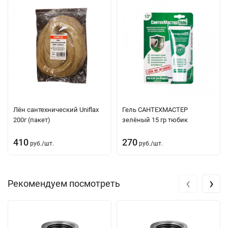
Лён сантехнический Uniflax
Гель САНТЕХМАСТЕР
200г (пакет)
зелёный 15 гр тюбик
410
270
руб.
/
шт.
руб.
/
шт.
‹
›
Рекомендуем посмотреть