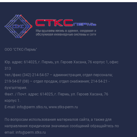
ООО "СТКС-Пермь"
Юр. адрес: 614025, г. Пермь, ул. Героев Хасана, 76 корпус 1, офис
313
тел./факс (342) 214-54-57 – администрация, отдел персонала;
219-54-07 (08) – отдел продаж, отдел снабжения; 214-54-21 -
бухгалтерия.
Факт. / Почт. адрес: 614025, г. Пермь, ул. Героев Хасана, 76
корпус 1.
E-mail: info@perm.stks.ru, www.stks-perm.ru
По вопросам использования материалов сайта, а также для
направления юридически значимых сообщений обращайтесь по
email: info@perm.stks.ru