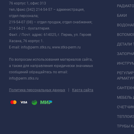
76 корпус 1, офис 313
РАДИАТ
тел./факс (342) 214-54-57 – администрация,
БАКИ
отдел персонала;
219-54-07 (08) – отдел продаж, отдел снабжения;
ВОДОНАГ
214-54-21 - бухгалтерия.
ВСПОМО
Факт. / Почт. адрес: 614025, г. Пермь, ул. Героев
Хасана, 76 корпус 1.
ДЕТАЛИ 
E-mail: info@perm.stks.ru, www.stks-perm.ru
ЗАПОРНА
По вопросам использования материалов сайта,
ИНСТРУМ
а также для направления юридически значимых
сообщений обращайтесь по email:
РЕГУЛИ
АРМАТУР
info@perm.stks.ru
САНТЕХ
|
Политика персональных данных
Карта сайта
МЕБЕЛЬ 
СЧЕТЧИК
ТЕПЛОИ
ТРУБЫ 