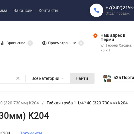
+7(342)219-
амма
Вакансии
Контакты
Отдел продаж
Наш адрес в
Перми
Сравнение
0
Просмотренные
0
ул. Героев Хасана,
76 к.1
Б2Б Порт
Все категории
Найти
40 (320-730мм) K204
/
Гибкая труба 1 1/4"*40 (320-730мм) K204
730мм) K204
 K204
Документы