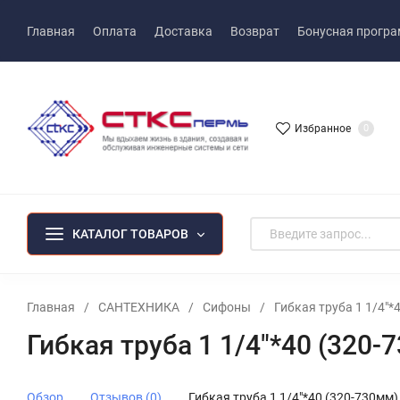
Главная
Оплата
Доставка
Возврат
Бонусная прогр
Избранное
0
КАТАЛОГ ТОВАРОВ
Главная
/
САНТЕХНИКА
/
Сифоны
/
Гибкая труба 1 1/4"*
Гибкая труба 1 1/4"*40 (320-
Обзор
Отзывов (0)
Гибкая труба 1 1/4"*40 (320-730мм)