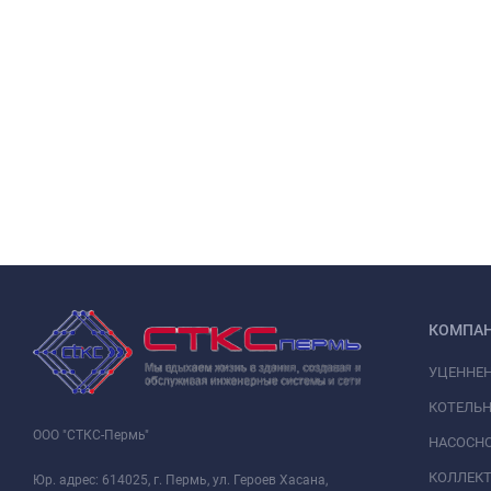
КОМПА
УЦЕННЕ
КОТЕЛЬН
ООО "СТКС-Пермь"
НАСОСНО
КОЛЛЕК
Юр. адрес: 614025, г. Пермь, ул. Героев Хасана,