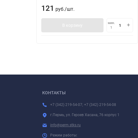
121
руб.
/
шт.
мин.
В корзину
1
КОНТАКТЫ
+7 (342) 219-54-07; +7 (342) 219-54-08
г.Пермь, ул. Героев Хасана, 76 корпус 1
info@perm.stks.ru
Режим работы: