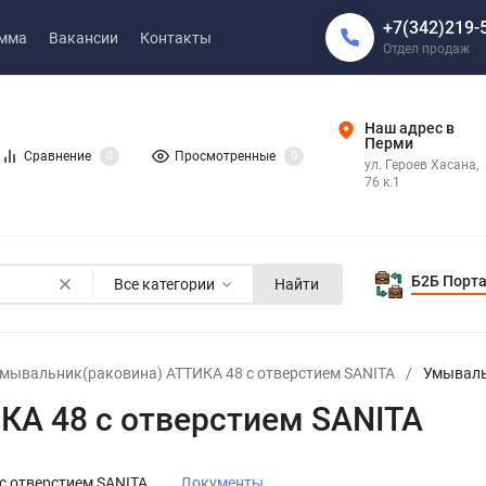
+7(342)219-
амма
Вакансии
Контакты
Отдел продаж
Наш адрес в
Перми
Сравнение
0
Просмотренные
0
ул. Героев Хасана,
76 к.1
Б2Б Порт
Все категории
Найти
мывальник(раковина) АТТИКА 48 с отверстием SANITA
/
Умываль
КА 48 с отверстием SANITA
с отверстием SANITA
Документы