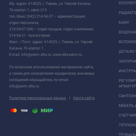
КОЛЛЕК
Юр. адрес: 614025, г. Пермь, ул. Героев Хасана,
76 корпус 1, офис 313
РАДИАТ
тел./факс (342) 214-54-57 – администрация,
БАКИ
отдел персонала;
219-54-07 (08) – отдел продаж, отдел снабжения;
ВОДОНАГ
214-54-21 - бухгалтерия.
ВСПОМО
Факт. / Почт. адрес: 614025, г. Пермь, ул. Героев
Хасана, 76 корпус 1.
ДЕТАЛИ 
E-mail: info@perm.stks.ru, www.stks-perm.ru
ЗАПОРНА
По вопросам использования материалов сайта,
ИНСТРУМ
а также для направления юридически значимых
сообщений обращайтесь по email:
РЕГУЛИ
АРМАТУР
info@perm.stks.ru
САНТЕХ
|
Политика персональных данных
Карта сайта
МЕБЕЛЬ 
СЧЕТЧИК
ТЕПЛОИ
ТРУБЫ 