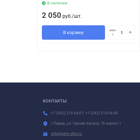
В наличии
2 050
руб.
/
шт.
мин.
В корзину
1
КОНТАКТЫ
+7 (342) 219-54-07; +7 (342) 219-54-08
г.Пермь, ул. Героев Хасана, 76 корпус 1
info@perm.stks.ru