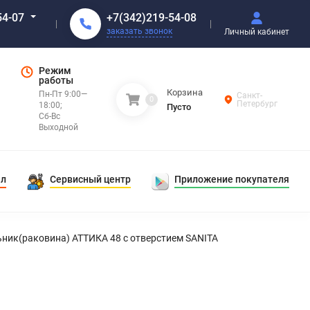
+7(342)219-54-08
54-07
заказать звонок
Личный кабинет
Режим
работы
Корзина
Пн-Пт 9:00—
Санкт-
0
Петербург
18:00;
Пусто
Сб-Вс
Выходной
ал
Сервисный центр
Приложение покупателя
ник(раковина) АТТИКА 48 с отверстием SANITA