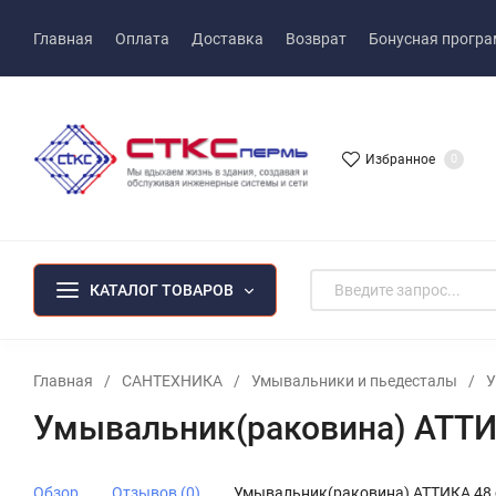
Главная
Оплата
Доставка
Возврат
Бонусная прогр
Избранное
0
КАТАЛОГ ТОВАРОВ
Главная
/
САНТЕХНИКА
/
Умывальники и пьедесталы
/
У
Умывальник(раковина) АТТИ
Обзор
Отзывов (0)
Умывальник(раковина) АТТИКА 48 