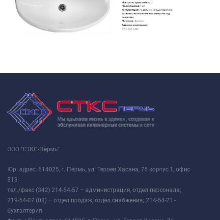
ООО "СТКС-Пермь"
Юр. адрес: 614025, г. Пермь, ул. Героев Хасана, 76 корпус 1, офис
313
тел./факс (342) 214-54-57 – администрация, отдел персонала;
219-54-07 (08) – отдел продаж, отдел снабжения; 214-54-21 -
бухгалтерия.