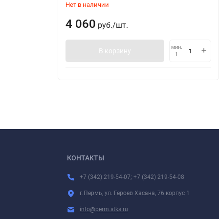
Нет в наличии
4 060
руб.
/
шт.
мин.
В корзину
1
КОНТАКТЫ
+7 (342) 219-54-07; +7 (342) 219-54-08
г.Пермь, ул. Героев Хасана, 76 корпус 1
info@perm.stks.ru