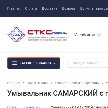
Главная
Оплата
Доставка
Возврат
Бонусная прогр
Избранное
0
КАТАЛОГ ТОВАРОВ
Главная
/
САНТЕХНИКА
/
Умывальники и пьедесталы
/
У
Умывальник САМАРСКИЙ с п
Обзор
Отзывов (0)
Умывальник САМАРСКИЙ с пьедест