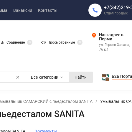
+7(342)219-
амма
Вакансии
Контакты
Отдел продаж
Наш адрес в
Перми
Сравнение
0
Просмотренные
0
ул. Героев Хасана,
76 к.1
Б2Б Порт
Все категории
Найти
мывальник САМАРСКИЙ с пьедесталом SANITA
/
Умывальник СА
ьедесталом SANITA
алом SANITA
Документы