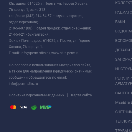
КОЛЛЕК
Юр. адрес: 614025, г. Пермь, ул. Героев Хасана,
76 корпус 1, офис 313
РАДИАТ
тел./факс (342) 214-54-57 – администрация,
БАКИ
отдел персонала;
219-54-07 (08) – отдел продаж, отдел снабжения;
ВОДОНАГ
214-54-21 - бухгалтерия.
ВСПОМО
Факт. / Почт. адрес: 614025, г. Пермь, ул. Героев
Хасана, 76 корпус 1.
ДЕТАЛИ 
E-mail: info@perm.stks.ru, www.stks-perm.ru
ЗАПОРНА
По вопросам использования материалов сайта,
ИНСТРУМ
а также для направления юридически значимых
сообщений обращайтесь по email:
РЕГУЛИ
АРМАТУР
info@perm.stks.ru
САНТЕХ
|
Политика персональных данных
Карта сайта
МЕБЕЛЬ 
СЧЕТЧИК
ТЕПЛОИ
ТРУБЫ 