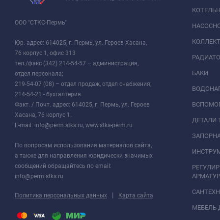
КОТЕЛЬН
ООО "СТКС-Пермь"
НАСОСНО
КОЛЛЕК
Юр. адрес: 614025, г. Пермь, ул. Героев Хасана,
76 корпус 1, офис 313
РАДИАТ
тел./факс (342) 214-54-57 – администрация,
БАКИ
отдел персонала;
219-54-07 (08) – отдел продаж, отдел снабжения;
ВОДОНАГ
214-54-21 - бухгалтерия.
ВСПОМО
Факт. / Почт. адрес: 614025, г. Пермь, ул. Героев
Хасана, 76 корпус 1.
ДЕТАЛИ 
E-mail: info@perm.stks.ru, www.stks-perm.ru
ЗАПОРНА
По вопросам использования материалов сайта,
ИНСТРУМ
а также для направления юридически значимых
сообщений обращайтесь по email:
РЕГУЛИ
АРМАТУР
info@perm.stks.ru
САНТЕХ
|
Политика персональных данных
Карта сайта
МЕБЕЛЬ 