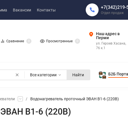
+7(342)219-
амма
Вакансии
Контакты
Отдел продаж
Наш адрес в
Перми
Сравнение
0
Просмотренные
0
ул. Героев Хасана,
76 к.1
Б2Б Порт
Все категории
Найти
еватели
/
Водонагреватель проточный ЭВАН В1-6 (220В)
ЭВАН В1-6 (220В)