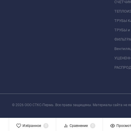
СЧЕТЧИК
ТЕПЛОИ
ТРУБЫ 
ТРУБЫ и
ФИЛЬТР
Вентиля
УЦЕНЕН
РАСПРО
© 2026 ООО СТКС-Пермь. Все права защищены. Материалы сайта не я
Избранное
0
Сравнение
0
Просмо