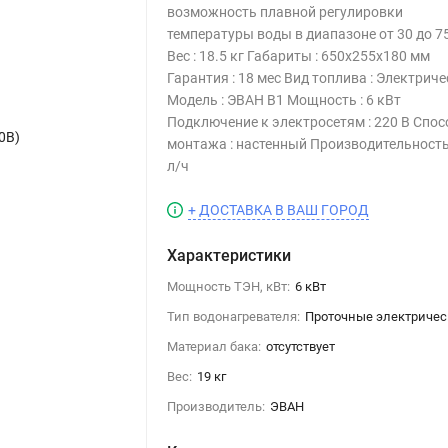
возможность плавной регулировки
температуры воды в диапазоне от 30 до 75
Вес : 18.5 кг Габариты : 650х255х180 мм
Гарантия : 18 мес Вид топлива : Электрич
Модель : ЭВАН В1 Мощность : 6 кВт
Подключение к электросетям : 220 В Спос
0В)
Водонагреватель проточный ЭВАН
монтажа : настенный Производительность 
л/ч
+ ДОСТАВКА В ВАШ ГОРОД
Характеристики
Мощность ТЭН, кВт:
6 кВт
Тип водонагревателя:
Проточные электричес
Материал бака:
отсутствует
Вес:
19 кг
Производитель:
ЭВАН