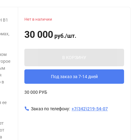
Нет в наличии
Н В1
30 000
омах,
руб.
/
шт.
ном
В КОРЗИНУ
торое
ным
я
Под заказ за 7-14 дней
 в
30 000 РУБ
 ее
Заказ по телефону:
+7(342)219-54-07
ет
от
а