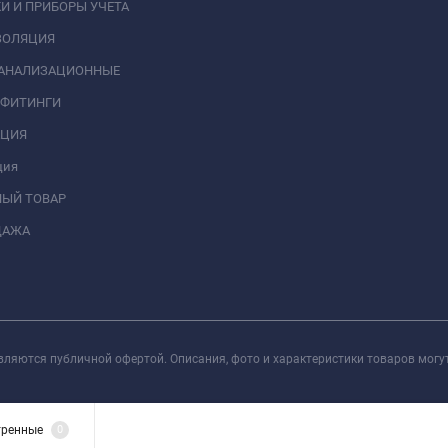
И И ПРИБОРЫ УЧЕТА
ЗОЛЯЦИЯ
КАНАЛИЗАЦИОННЫЕ
 ФИТИНГИ
АЦИЯ
ция
НЫЙ ТОВАР
ДАЖА
вляются публичной офертой. Описания, фото и характеристики товаров могу
тренные
0