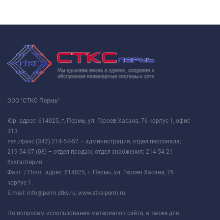
ООО "СТКС-Пермь"
Юр. адрес: 614025, г. Пермь, ул. Героев Хасана, 76 корпус 1, офис
313
тел./факс (342) 214-54-57 – администрация, отдел персонала;
219-54-07 (08) – отдел продаж, отдел снабжения; 214-54-21 -
бухгалтерия.
Факт. / Почт. адрес: 614025, г. Пермь, ул. Героев Хасана, 76
корпус 1.
E-mail: info@perm.stks.ru, www.stks-perm.ru
По вопросам использования материалов сайта, а также для