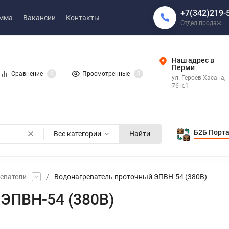
+7(342)219-
амма
Вакансии
Контакты
Отдел продаж
Наш адрес в
Перми
Сравнение
0
Просмотренные
0
ул. Героев Хасана,
76 к.1
Б2Б Порт
Все категории
Найти
еватели
/
Водонагреватель проточный ЭПВН-54 (380В)
ЭПВН-54 (380В)