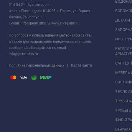
ВОДОНАГ
214-54-21 - бухгалтерия.
ВСПОМО
Факт. / Почт. адрес: 614025, г. Пермь, ул. Героев
Хасана, 76 корпус 1.
ДЕТАЛИ 
E-mail: info@perm.stks.ru, www.stks-perm.ru
ЗАПОРНА
По вопросам использования материалов сайта,
ИНСТРУМ
а также для направления юридически значимых
сообщений обращайтесь по email:
РЕГУЛИ
АРМАТУР
info@perm.stks.ru
САНТЕХ
|
Политика персональных данных
Карта сайта
МЕБЕЛЬ 
СЧЕТЧИК
ТЕПЛОИ
ТРУБЫ 
ТРУБЫ и
ФИЛЬТР
Вентиля