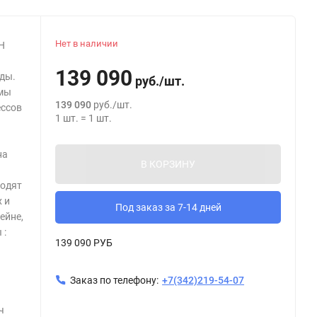
Нет в наличии
Н
139 090
ды.
руб.
/
шт.
имы
139 090
руб.
/
шт.
ессов
1
шт.
=
1
шт.
на
В КОРЗИНУ
ходят
 и
Под заказ за 7-14 дней
ейне,
 :
139 090 РУБ
Заказ по телефону:
+7(342)219-54-07
ч