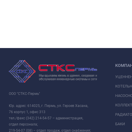
КОМПА
УЦЕННЕ
КОТЕЛЬН
ООО "СТКС-Пермь"
НАСОСНО
КОЛЛЕК
Юр. адрес: 614025, г. Пермь, ул. Героев Хасана,
76 корпус 1, офис 313
РАДИАТ
тел./факс (342) 214-54-57 – администрация,
БАКИ
отдел персонала;
219-54-07 (08) – отдел продаж, отдел снабжения;