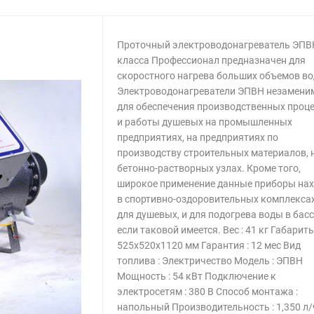
Проточный электроводонагреватель ЭПВ
класса Профессионал предназначен для
скоростного нагрева больших объемов во
Электроводонагреватели ЭПВН незамен
для обеспечения производственных проц
и работы душевых на промышленных
предприятиях, на предприятиях по
производству строительных материалов, 
бетонно-растворных узлах. Кроме того,
широкое применение данные приборы на
в спортивно-оздоровительных комплексах
для душевых, и для подогрева воды в басс
если таковой имеется. Вес : 41 кг Габариты
525х520х1120 мм Гарантия : 12 мес Вид
топлива : Электричество Модель : ЭПВН
Мощность : 54 кВт Подключение к
электросетям : 380 В Способ монтажа :
напольный Производительность : 1,350 л/