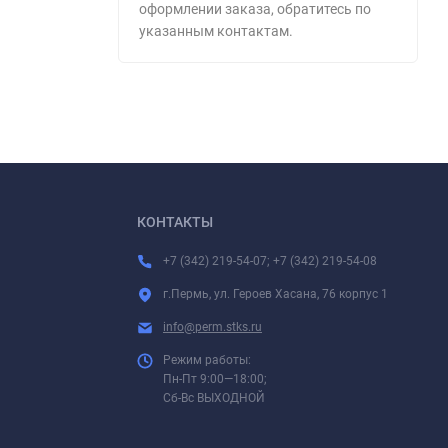
оформлении заказа, обратитесь по
указанным контактам.
КОНТАКТЫ
+7 (342) 219-54-07; +7 (342) 219-54-08
г.Пермь, ул. Героев Хасана, 76 корпус 1
info@perm.stks.ru
Режим работы:
Пн-Пт 9:00—18:00;
Сб-Вс ВЫХОДНОЙ