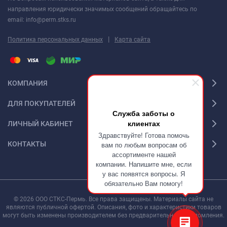
направления юридически значимых сообщений обращайтесь по
email: info@perm.stks.ru
|
Политика персональных данных
Карта сайта
КОМПАНИЯ
ДЛЯ ПОКУПАТЕЛЕЙ
Служба заботы о
клиентах
ЛИЧНЫЙ КАБИНЕТ
Здравствуйте! Готова помочь
КОНТАКТЫ
вам по любым вопросам об
ассортименте нашей
компании. Напишите мне, если
у вас появятся вопросы. Я
обязательно Вам помогу!
© 2026 ООО СТКС-Пермь. Все права защищены. Материалы сайта не
являются публичной офертой. Описания, фото и характеристики товаров
могут быть изменены производителем без предварительного уведомления.