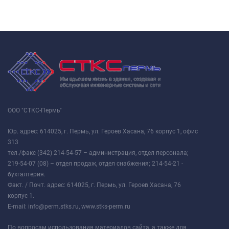
ООО "СТКС-Пермь"
Юр. адрес: 614025, г. Пермь, ул. Героев Хасана, 76 корпус 1, офис
313
тел./факс (342) 214-54-57 – администрация, отдел персонала;
219-54-07 (08) – отдел продаж, отдел снабжения; 214-54-21 -
бухгалтерия.
Факт. / Почт. адрес: 614025, г. Пермь, ул. Героев Хасана, 76
корпус 1.
E-mail: info@perm.stks.ru, www.stks-perm.ru
По вопросам использования материалов сайта, а также для