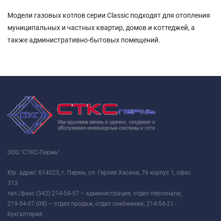
Модели газовых котлов серии Classic подходят для отопления
муниципальных и частных квартир, домов и коттеджей, а
также административно-бытовых помещений.
ООО "СТКС-Пермь"
Юр. адрес: 614025, г. Пермь, ул. Героев Хасана, 76 корпус 1, офис
313
тел./факс (342) 214-54-57 – администрация, отдел персонала;
219-54-07 (08) – отдел продаж, отдел снабжения; 214-54-21 -
бухгалтерия.