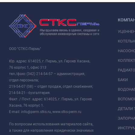
КОМПА
УЦЕННЕ
КОТЕЛЬН
ООО "СТКС-Пермь"
НАСОСНО
КОЛЛЕК
Юр. адрес: 614025, г. Пермь, ул. Героев Хасана,
76 корпус 1, офис 313
РАДИАТ
тел./факс (342) 214-54-57 – администрация,
БАКИ
отдел персонала;
219-54-07 (08) – отдел продаж, отдел снабжения;
ВОДОНАГ
214-54-21 - бухгалтерия.
ВСПОМО
Факт. / Почт. адрес: 614025, г. Пермь, ул. Героев
Хасана, 76 корпус 1.
ДЕТАЛИ 
E-mail: info@perm.stks.ru, www.stks-perm.ru
ЗАПОРНА
По вопросам использования материалов сайта,
ИНСТРУМ
а также для направления юридически значимых