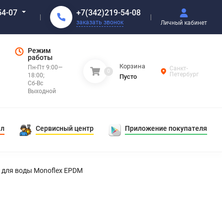
+7(342)219-54-08
54-07
заказать звонок
Личный кабинет
Режим
работы
Корзина
Пн-Пт 9:00—
Санкт-
0
Петербург
18:00;
Пусто
Сб-Вс
Выходной
ал
Сервисный центр
Приложение покупателя
 для воды Monoflex EPDM