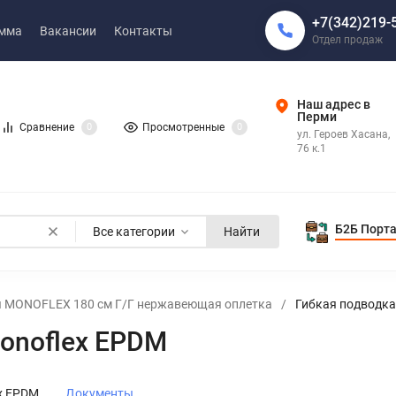
+7(342)219-
амма
Вакансии
Контакты
Отдел продаж
Наш адрес в
Перми
Сравнение
0
Просмотренные
0
ул. Героев Хасана,
76 к.1
Б2Б Порт
Все категории
Найти
ы MONOFLEX 180 см Г/Г нержавеющая оплетка
/
Гибкая подводка
onoflex EPDM
x EPDM
Документы