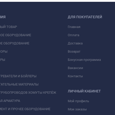
НИЯ
ДЛЯ ПОКУПАТЕЛЕЙ
НЫЙ ТОВАР
Главная
ОЕ ОБОРУДОВАНИЕ
Оплата
Е ОБОРУДОВАНИЕ
Доставка
ТОРЫ
Возврат
ОРЫ
Бонусная программа
Вакансии
РЕВАТЕЛИ И БОЙЛЕРЫ
Контакты
ГАТЕЛЬНЫЕ МАТЕРИАЛЫ
ЛИЧНЫЙ КАБИНЕТ
ТРУБОПРОВОДОВ ХОМУТЫ КРЕПЁЖ
Я АРМАТУРА
Мой профиль
ЕНТ И ПРОЧЕЕ ОБОРУДОВАНИЕ
Мои заказы