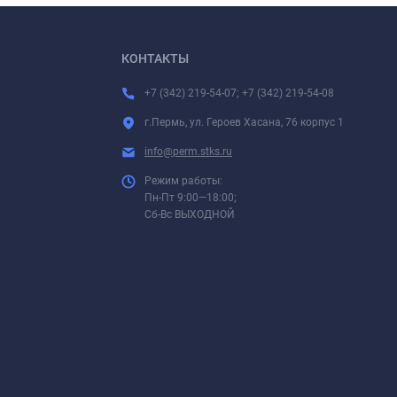
КОНТАКТЫ
+7 (342) 219-54-07; +7 (342) 219-54-08
г.Пермь, ул. Героев Хасана, 76 корпус 1
info@perm.stks.ru
Режим работы:
Пн-Пт 9:00—18:00;
Сб-Вс ВЫХОДНОЙ